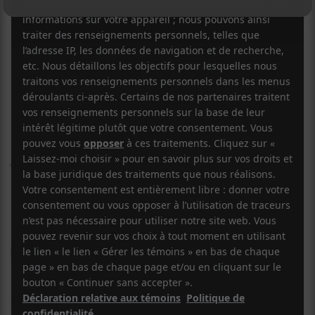
FOXTROTT
Take it Back / Go for Joy
27 OCTOBRE 2022
MYRIAM BERCIER
PAR
/ ÉLECTRONIQUE
F
T
P
A
W
A
C
I
R
FOXTROTT
E
T
T
partage
Take it Back
/
Go for Joy
, une
B
T
A
double plage qui fait suite à
The Motion / Looking