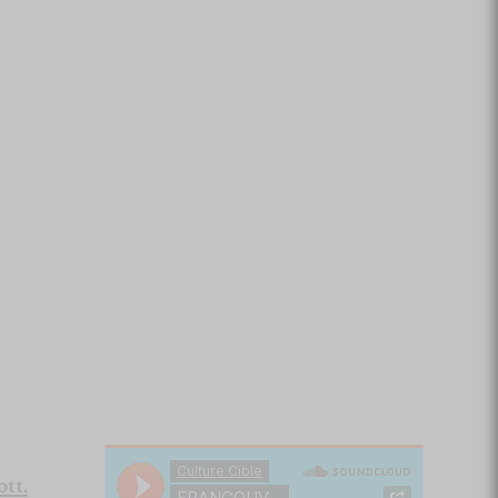
ott
.