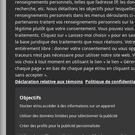
FO
S
P
18 MAI 2023
STÉPHANE
PAR
Space For Love / A Path 
DESLAURIERS