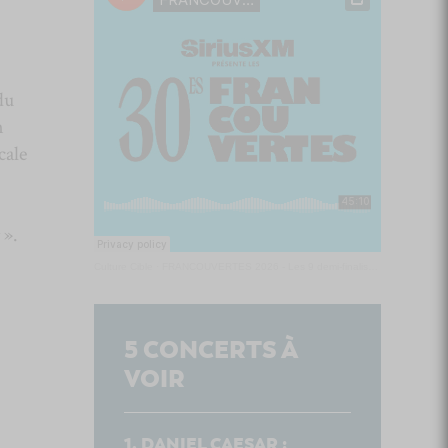
du
n
cale
 ».
Culture Cible
·
FRANCOUVERTES 2026 - Les 9 demi-finalistes analysés à chaud! | Culture Cible
5
CONCERTS À
VOIR
DANIEL CAESAR :