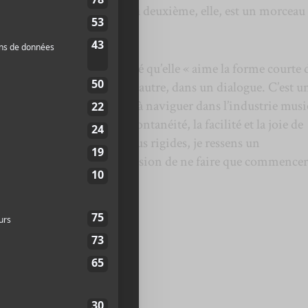
ration d’amour positive. La deuxième, elle, est un morceau
fois.
diptyques, l’artiste a déclaré qu’elle « aime la forme courte 
n morceau résonne avec l’autre, dans un dialogue. C’est u
s quelques années passées à naviguer dans l’industrie musi
’ai voulu renouer avec la spontanéité, la facilité et la joie de
éloignant de structures plus rigides, je ressens un
onnêtement, j’ai l’impression de ne faire que commencer