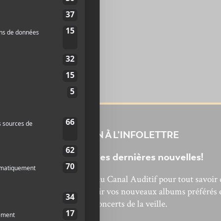
INSCRIPTION À L’INFOLETTRE
Ne manquez pas les dernières nouvelles!
bonnez-vous à l’infolettre du Canal Auditif pour tout savoir 
’actualité musicale, découvrir vos nouveaux albums préférés 
revivre les concerts de la veille.