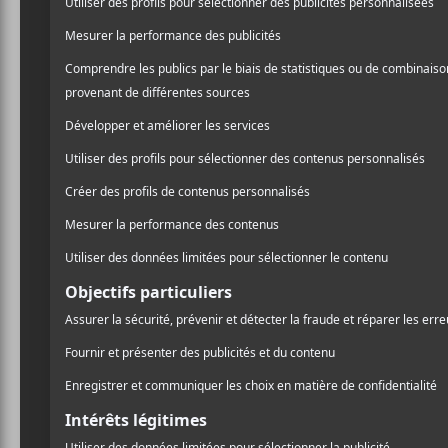
La première est une décla
/ POP
méditatif et lumineux à la 
PARTAGER
F
T
P
À propos de cette série de 
A
W
A
C
I
R
diptyque en musique, où u
E
T
T
mini-univers en soi. Aprè
B
T
A
O
E
G
avec ses hauts et ses bas, j
O
R
E
partager la musique. En m’
K
R
enthousiasme renouvelé. H