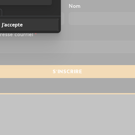
énom
Nom
resse courriel
*