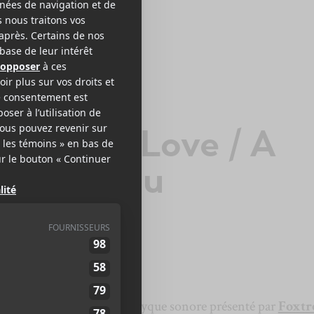
XTROTT
pace For Love / A
ath To You
To You
est le troisième diptyque sonore présenté par
Foxtr