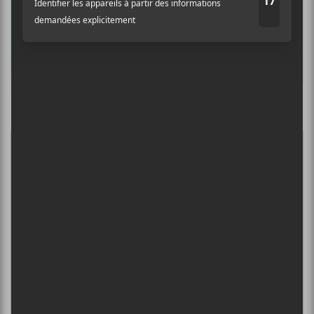
Prénom
Nom
Culture Cible
·
FRANCOUVERTES 2026 - Les 9 demi-finalistes analysés à chaud! | Culture Cible
Adresse courriel
*
5
CONCERTS À VOIR
BIG THIEF : TOURNÉE SOMERSAULT
SLIDE 360
4 août - L’Olympia de Montréal
FESTIVAL MUSIQUE DU BOUT DU
MONDE 2026
6 août - Fleur d’encre