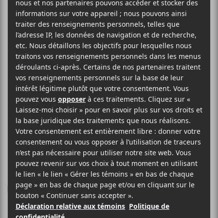
PELURES JOUE
Fleur d’encre
19 MARS 2021
ELOÏSE LÉVEILLÉ-CHAGNON
PAR
/ FRANCOPHONE
/ INDIE
/ JAZZ
F
T
P
A
W
A
C
I
R
L’auteur-compositeur-interprète et artiste visuel
E
T
T