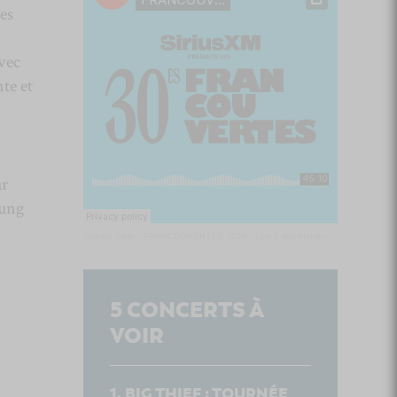
es
avec
te et
ar
oung
Culture Cible
·
FRANCOUVERTES 2026 - Les 9 demi-finalistes analysés à chaud! | Culture Cible
5
CONCERTS À
VOIR
BIG THIEF : TOURNÉE