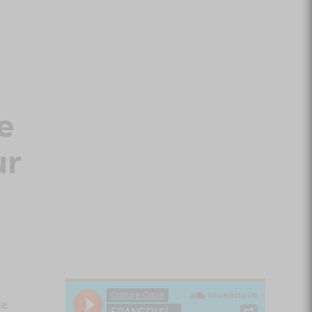
e
ur
le