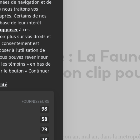
FAUNE
clusivité : La Faun
ésente son clip po
orce
 Gaspésie, fait son chemin bon an, mal an, dans la métropo