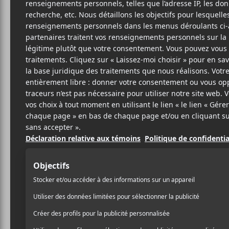
LA 
Ex
pr
F
7 NOVEMBRE 2017
LOUIS-PHILIPPE
PAR
Jay Essiambre, natif de la
LABRÈCHE