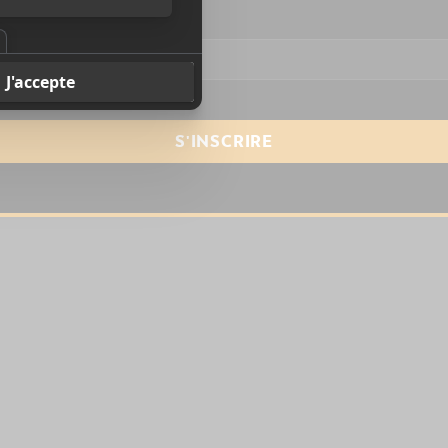
resse courriel
*