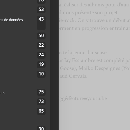
 s’est rapidement retrouvé à réaliser des albums pour d’autr
K8A
et Claudelle. Voici qu’il nous présente son projet
i tire ses influences de l’indie-rock. On y trouve un début 
mélancoliques qui se transforment en progression entraînan
sation de Louve met en vedette la jeune danseuse
aighs. Le groupe mené par Jay Essiambre est complété p
one, Percéides, The Great Goose), Maïko Despeignes (Y
ergeron (Melt-it up) et Renaud Gervais.
om/watch?v=C8XVHUNYZgg&feature=youtu.be