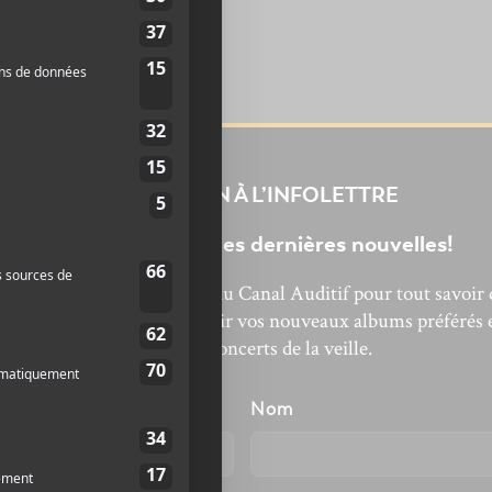
INSCRIPTION À L’INFOLETTRE
Ne manquez pas les dernières nouvelles!
bonnez-vous à l’infolettre du Canal Auditif pour tout savoir 
’actualité musicale, découvrir vos nouveaux albums préférés 
revivre les concerts de la veille.
énom
Nom