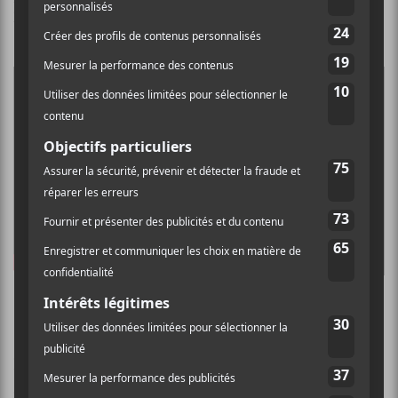
prochains mois. Voyez la liste des dates un peu plus
bas.
Emma Ruth Rundle:
3 juillet Nantes, FR @ Le Ferrailleur ~