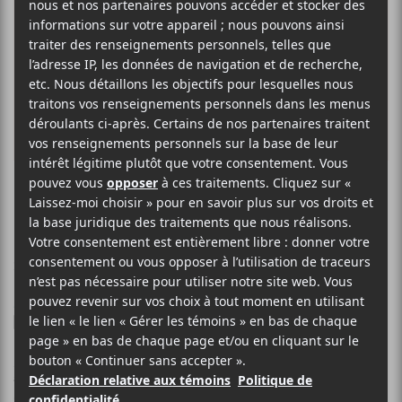
EMMA RUTH RUNDLE
Fever Dreams
26 JUIN 2018
LOUIS-PHILIPPE LABRÈCHE
PAR
/ ROCK
F
T
P
A
W
A
C
I
R
Emma Ruth Rundle
E
T
T
est de retour avec un premier
B
T
A
extrait de son prochain album! Une excellente