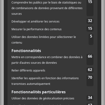
4 juillet Bordeaux, FR @ I-Boat ~
5 juillet Lyon, FR @ Sonic~
7 juillet Montreux, CH @ Montreux Jazz Festival~
12 juillet Paris, FRA @ Le Trabendo*~
17 septembre Toronto, ON @ Sneaky Dee’s +
6 octobre Lille, FR @ Aeronef +
7 octobre Colmar, FR @ Grillen +
16 octobre Marseille, FR @ TBD
2 novembre Paris, FR @ Petit Bain +
November 3 Manchester, UK @ Soup Kitchen +
~ Solo
* avec Chelsea Wolfe
+ avec Jaye Jayle
PARTAGER