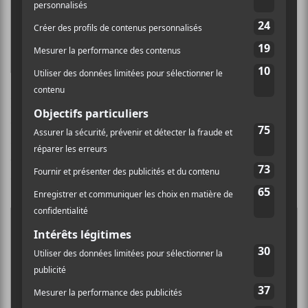
« fucking » et je m’attends à 0 passages à la
radio.
»
Emma Beko à propos de sadguitar_V777.wav
La peinture servant de couverture au simple a été
conçue par un prisonnier politique à Lima, au Pérou,
alors qu’Emma était âgée de 11 ans. Sa grand-mère
était une avocate à l’époque et le prisonnier était l’un
de ses clients.