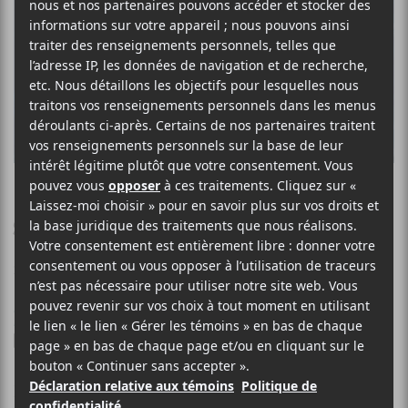
EMMA BEKO
sadguitar_V777.wav
21 OCTOBRE 2021
ELOÏSE LÉVEILLÉ-CHAGNON
PAR
/ HIP HOP / RAP
/ MÉTAL / INDUSTRIEL
F
T
P
A
W
A
C
I
R
La chanteuse soul et rappeuse établie à Montréal
E
T
T
B
T
A