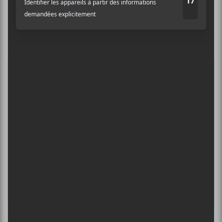
Abonnez-vous à l’infolettre du Canal
Auditif pour tout savoir de l’actualité
musicale, découvrir vos nouveaux
albums préférés et revivre les
concerts de la veille.
Prénom
Nom
Adresse courriel
*
Culture Cible
·
FRANCOUVERTES 2026 - Les 9 demi-finalistes analysés à chaud! | Culture Cible