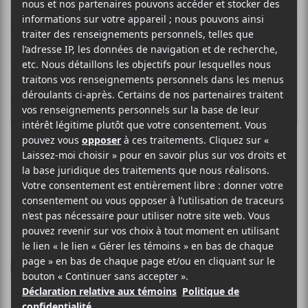
ÉMILE BOURGAULT
Passer tout droit
10 OCTOBRE 2025
SIMÉON DUMONT
PAR
/ FRANCOPHONE
/ POP
/ ROCK
F
T
P
A
W
A
C
I
R
Passer tout droit
E
T
T
, c’est la toute première chanson de