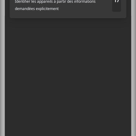
Nom
5
CONCERTS À VOIR
Adresse courriel
*
BIG THIEF : TOURNÉE SOMERSAULT
SLIDE 360
4 août - L’Olympia de Montréal
FESTIVAL MUSIQUE DU BOUT DU
MONDE 2026
6 août - Passer tout droit
DANIEL CAESAR : TOURNÉE SONS OF
SPERGY + 070 SHAKE
6 août - Centre Bell
ÎLESONIQ 2026