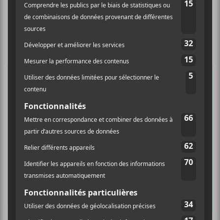
×
INSCRIPTION À L’INFOLETTRE
Ne manquez pas les dernières
nouvelles!
Abonnez-vous à l’infolettre du Canal
Auditif pour tout savoir de l’actualité
musicale, découvrir vos nouveaux
albums préférés et revivre les
concerts de la veille.
Prénom
Culture Cible
·
FRANCOUVERTES 2026 - Les 9 demi-finalistes analysés à chaud! | Culture Cible