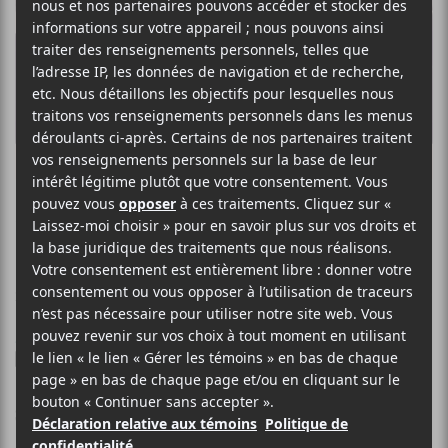
STEVENSON
Letters
24 MARS 2017
LOUIS-PHILIPPE LABRÈCHE
PAR
/ EXCLUSIVITÉ
F
T
P
A
W
A
C
I
R
Stevenson
E
T
T
s’apprête à lancer son premier album,
B
T
A
Sadboyz
, le 7 avril prochain. Le trio est composé de