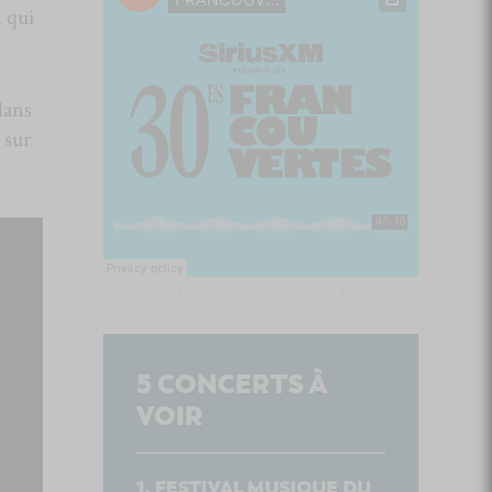
d
qui
dans
 sur
Culture Cible
·
FRANCOUVERTES 2026 - Les 9 demi-finalistes analysés à chaud! | Culture Cible
5
CONCERTS À
VOIR
FESTIVAL MUSIQUE DU