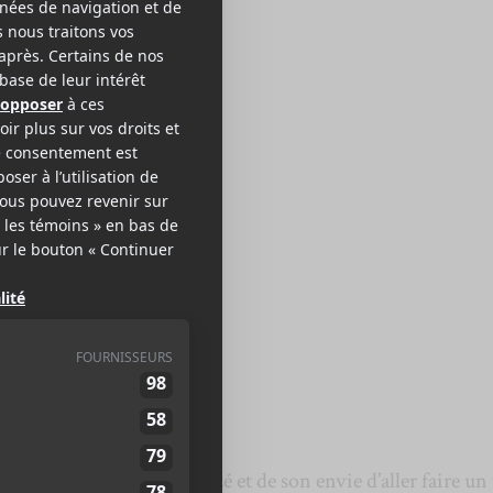
Y PLACARD
ulperie
de sa peur d’être trop buzzé et de son envie d’aller faire un