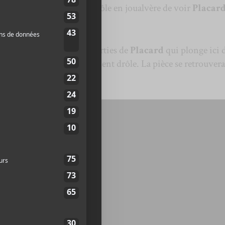
ie
. On va se le dire, c’est drôle en joualvère de voir
Placar
ifféremment.
lourd que les dernières sorties de
Placard
qui plonge ici 
mé. C’est aussi étonnamment drôle. La pièce se retrouvera
mie
qui paraîtra en 2020.