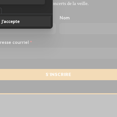
revivre les concerts de la veille.
énom
Nom
resse courriel
*