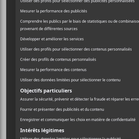
dans les étoiles sur
Pulper
/ FOLK
commence à voir la vie d
/ FRANCOPHONE
/ ROCK
PARTAGER
Pulperie
est un peu moins 
F
T
P
un son psychédélique assu
A
W
A
J’connais rien à l’astrono
C
I
R
E
T
T
B
T
A
O
E
G
O
R
E
K
R