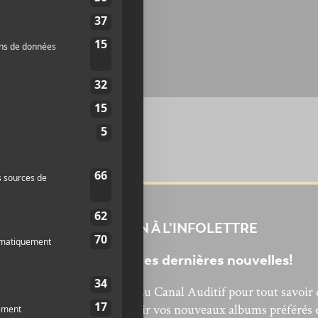
INSCRIPTION À L’INFOLETTRE
Ne manquez pas les dernières nouvelles!
bonnez-vous à l’infolettre du Canal Auditif pour tout savoir 
’actualité musicale, découvrir vos nouveaux albums préférés 