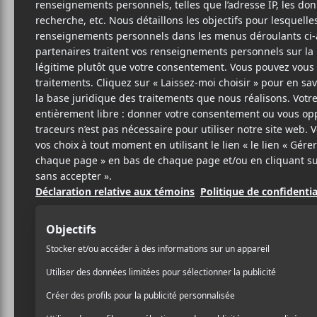
DAN
P
17 OCTOBRE 2019
LOUIS-PHILIPPE
PAR
Dany Placard
nous parle 
LABRÈCHE