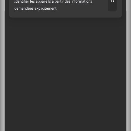
Nom
5
CONCERTS À VOIR
Adresse courriel
*
BIG THIEF : TOURNÉE SOMERSAULT
SLIDE 360
4 août - L’Olympia de Montréal
FESTIVAL MUSIQUE DU BOUT DU
MONDE 2026
6 août - Blue Girl
DANIEL CAESAR : TOURNÉE SONS OF
SPERGY + 070 SHAKE
6 août - Centre Bell
ÎLESONIQ 2026
8 août - Parc Jean-Drapeau