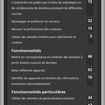
×
INSCRIPTION À L’INFOLETTRE
Ne manquez pas les dernières
nouvelles!
Abonnez-vous à l’infolettre du Canal
Auditif pour tout savoir de l’actualité
musicale, découvrir vos nouveaux
albums préférés et revivre les
concerts de la veille.
Prénom
Culture Cible
·
FRANCOUVERTES 2026 - Les 9 demi-finalistes analysés à chaud! | Culture Cible