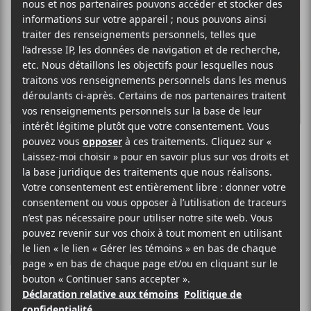
CHROMATICS
Blue Girl
12 JUIN 2018
LOUIS-PHILIPPE LABRÈCHE
PAR
/ ÉLECTRONIQUE
/ POP
F
T
P
A
W
A
C
I
R
Ce matin paraît
E
T
T
Blue Girl
, le premier extrait de
Dear
B
T
A