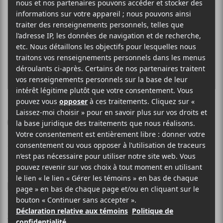
CHOSES SAUVAGES
Chambre d’écho
1 OCTOBRE 2021
LOUIS-PHILIPPE LABRÈCHE
PAR
/ FRANCOPHONE
/ ROCK
F
T
P
A
W
A
C
I
R
Choses sauvages
E
T
T
présente une troisième chanson de
B
T
A