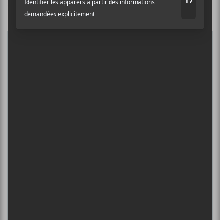
Culture Cible
·
FRANCOUVERTES 2026 - Les 9 demi-finalistes analysés à chaud! | Culture Cible
Nom
5
CONCERTS À VOIR
Adresse courriel
*
FESTIVAL MUSIQUE DU BOUT DU
MONDE 2026
6 août - Chambre d’écho
DANIEL CAESAR : TOURNÉE SONS OF
SPERGY + 070 SHAKE
6 août - Centre Bell
ÎLESONIQ 2026
8 août - Parc Jean-Drapeau
INTERNATIONAL DE MONTGOLFIÈRES
DE SAINT-JEAN-SUR-RICHELIEU : FIN DE