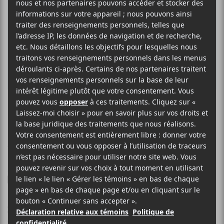
CHAT PILE
Deep Blue
15 JUIN 2026
LOUIS-PHILIPPE LABRÈCHE
PAR
/ ROCK
F
T
P
A
W
A
C
I
R
Chat Pile
E
T
T
a présenté la semaine dernière le premier
B
T
A
extrait de son album
Who Loves the Sun
qui sortira le