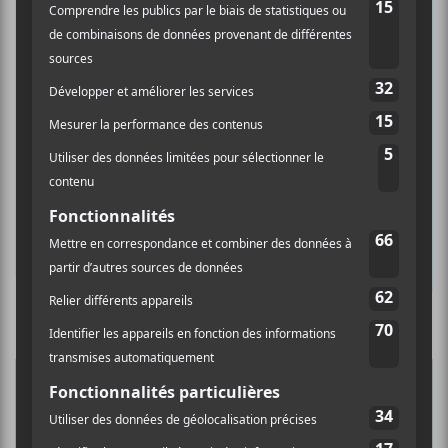
×
INSCRIPTION À L’INFOLETTRE
Ne manquez pas les dernières
nouvelles!
Abonnez-vous à l’infolettre du Canal
Auditif pour tout savoir de l’actualité
musicale, découvrir vos nouveaux
albums préférés et revivre les
concerts de la veille.
Culture Cible
·
FRANCOUVERTES 2026 - Les 9 demi-finalistes analysés à chaud! | Culture Cible
Prénom
5
CONCERTS À VOIR
Nom