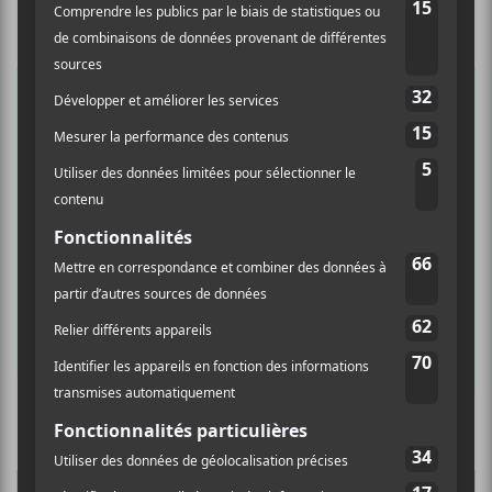
×
INSCRIPTION À L’INFOLETTRE
Ne manquez pas les dernières
nouvelles!
Abonnez-vous à l’infolettre du Canal
Auditif pour tout savoir de l’actualité
musicale, découvrir vos nouveaux
albums préférés et revivre les
concerts de la veille.
Prénom
Culture Cible
·
FRANCOUVERTES 2026 - Les 9 demi-finalistes analysés à chaud! | Culture Cible
Nom