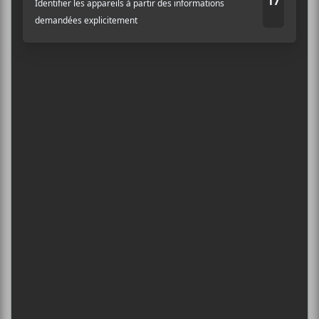
5
CONCERTS À VOIR
Adresse courriel
*
BIG THIEF : TOURNÉE SOMERSAULT
SLIDE 360
4 août - L’Olympia de Montréal
FESTIVAL MUSIQUE DU BOUT DU
MONDE 2026
6 août - Quand vient le soir
DANIEL CAESAR : TOURNÉE SONS OF
SPERGY + 070 SHAKE
6 août - Centre Bell
ÎLESONIQ 2026
8 août - Parc Jean-Drapeau
L’INTERNATIONAL PÉRIPHÉRIQUES
2026