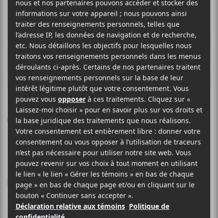
BYE PARULA
Quand vient le soir
9 MAI 2026
LOUIS-PHILIPPE LABRÈCHE
PAR
/ POP
/ ROCK
F
T
P
A
W
A
C
I
R
Bye Parula
E
T
T
propose
Quand vient le soir
, une
B
T
A