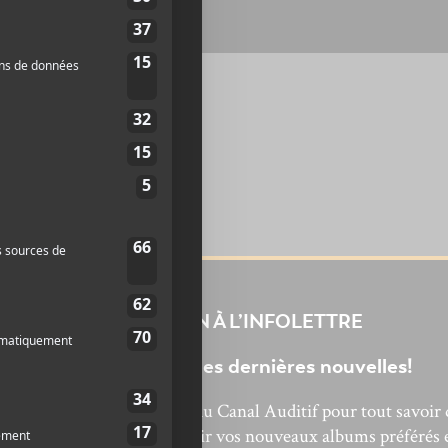
INSCRIPTION À L’INFOLETTRE
Ne manquez pas les dernières nouvelles!
bonnez-vous à l’infolettre du Canal Auditif pour tout savoir 
’actualité musicale, découvrir vos nouveaux albums préférés 