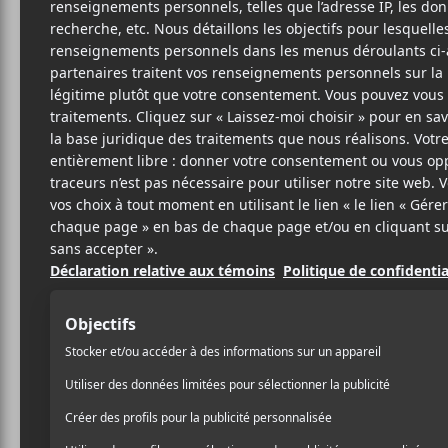
BR
1
10 JUILLET 2018
LOUIS-PHILIPPE
PAR
BROCKHAMPTON
prés
LABRÈCHE