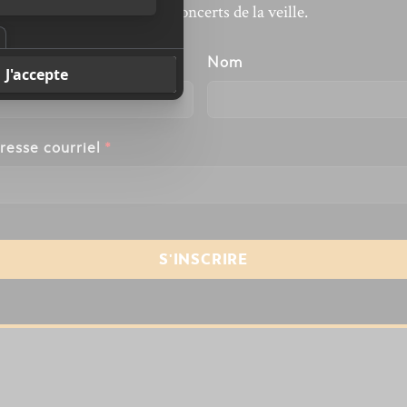
revivre les concerts de la veille.
énom
Nom
resse courriel
*