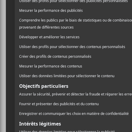
intoxicante est le deuxièm
/ HIP HOP / RAP
sortie est toujours inconn
/ POP
/ R & B / SOUL
accompagné d’une simple ph
PARTAGER
F
T
P
A
W
A
C
I
R
E
T
T
B
T
A
O
E
G
O
R
E
K
R