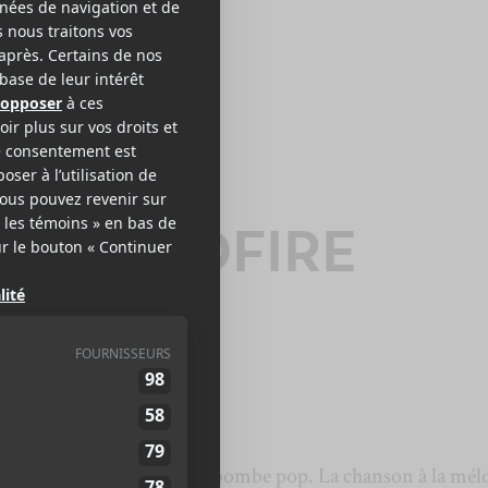
OCKHAMPTON
999 WILDFIRE
ente
1999 WILDFIRE
un bombe pop. La chanson à la mél