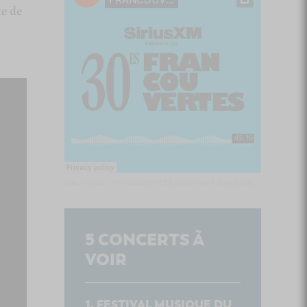
te de
Culture Cible
·
FRANCOUVERTES 2026 - Les 9 demi-finalistes analysés à chaud! | Culture Cible
5
CONCERTS À
VOIR
FESTIVAL MUSIQUE DU