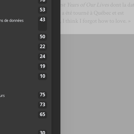
e extrait de l’album
The Best Years of Our Lives
dont la da
ue. Le clip pour la chanson a été tourné à Québec et est
rase : « It’s been so long, I think I forgot how to love. »