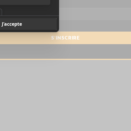
resse courriel
*