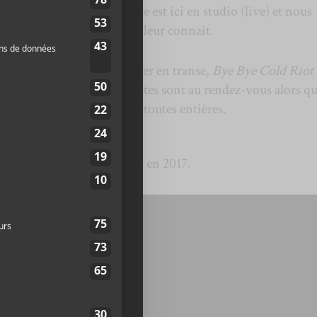
ain. La formation française est ici en studio (live) et nous
reilles avec l’aplomb qu’on leur connaît.
 qui donne l’envie de tomber en transe,
Bye Bye Cold Riot
mment les guitares bruyantes sont au rendez-vous alors qu’
 nous prendre les oreilles toutes entières.
n Bisou
est
Bodysick
, paru en 2017.