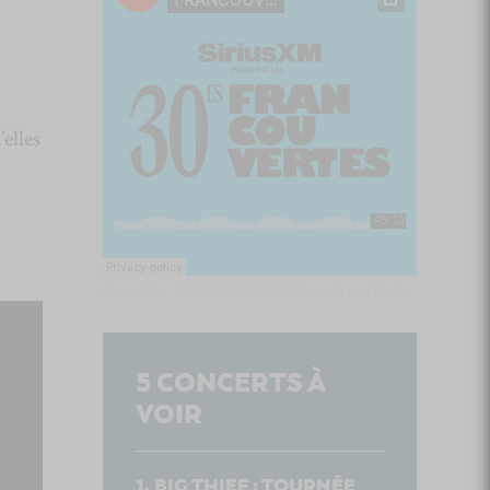
elles
Culture Cible
·
FRANCOUVERTES 2026 - Les 9 demi-finalistes analysés à chaud! | Culture Cible
5
CONCERTS À
VOIR
BIG THIEF : TOURNÉE