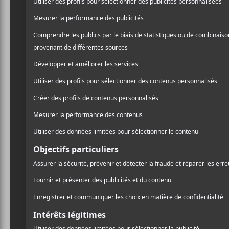
paraitre le 4 octobre proch
/ PUNK/HARDCORE
envoie du bruit dans les o
PARTAGER
F
T
P
Avec son rythme répétitif
A
W
A
C
I
R
frappe dans le mile. Évide
E
T
T
dissonent à l’occasion pour
B
T
A
O
E
G
O
R
E
K
R
Le dernier album de
Biso