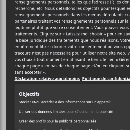
BIS
B
6 AOÛT 2019
LOUIS-PHILIPPE
PAR
Bison Bisou
partage aujo
LABRÈCHE