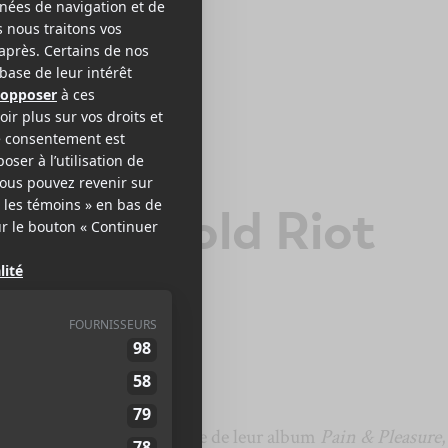
ON BISOU
ye Bye Cold Riot
urd’hui une deuxième pièce de leur album
Pain & Pleasure
,