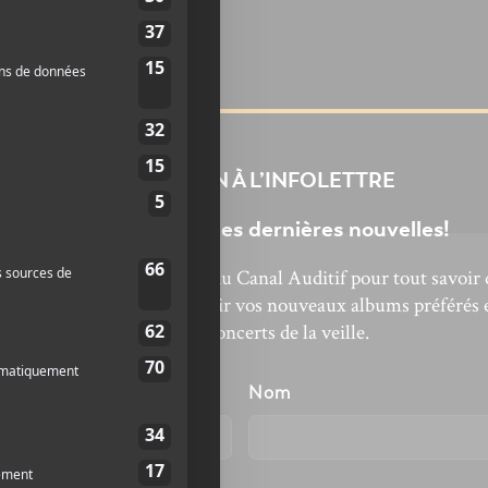
INSCRIPTION À L’INFOLETTRE
Ne manquez pas les dernières nouvelles!
bonnez-vous à l’infolettre du Canal Auditif pour tout savoir 
’actualité musicale, découvrir vos nouveaux albums préférés 
revivre les concerts de la veille.
énom
Nom