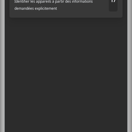
5
CONCERTS À VOIR
Nom
FESTIVAL MUSIQUE DU BOUT DU
MONDE 2026
Adresse courriel
*
6 août - 9th Heaven
DANIEL CAESAR : TOURNÉE SONS OF
SPERGY + 070 SHAKE
6 août - Centre Bell
ÎLESONIQ 2026
8 août - Parc Jean-Drapeau
INTERNATIONAL DE MONTGOLFIÈRES
DE SAINT-JEAN-SUR-RICHELIEU : FIN DE
SEMAINE 2
13 août - 9th Heaven