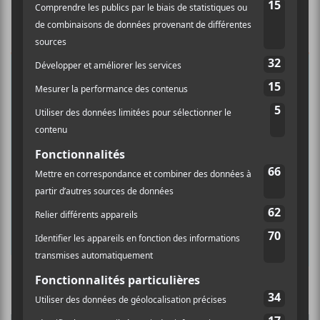
×
INSCRIPTION À L’INFOLETTRE
Ne manquez pas les dernières
nouvelles!
Abonnez-vous à l’infolettre du Canal
Auditif pour tout savoir de l’actualité
musicale, découvrir vos nouveaux
albums préférés et revivre les
concerts de la veille.
Culture Cible
·
FRANCOUVERTES 2026 - Les 9 demi-finalistes analysés à chaud! | Culture Cible
Prénom