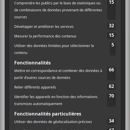
×
INSCRIPTION À L’INFOLETTRE
Ne manquez pas les dernières
nouvelles!
Abonnez-vous à l’infolettre du Canal
Auditif pour tout savoir de l’actualité
musicale, découvrir vos nouveaux
albums préférés et revivre les
concerts de la veille.
Prénom
Culture Cible
·
FRANCOUVERTES 2026 - Les 9 demi-finalistes analysés à chaud! | Culture Cible