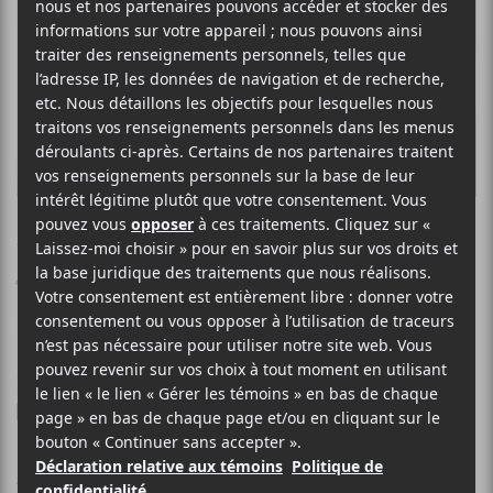
ARIANE MOFFATT
Jouer
24 FÉVRIER 2025
SIMÉON DUMONT
PAR
/ FRANCOPHONE
/ POP
F
T
P
A
W
A
C
I
R
Ariane Moffatt
E
T
T
a semé les graines de cette nouvelle
B
T
A