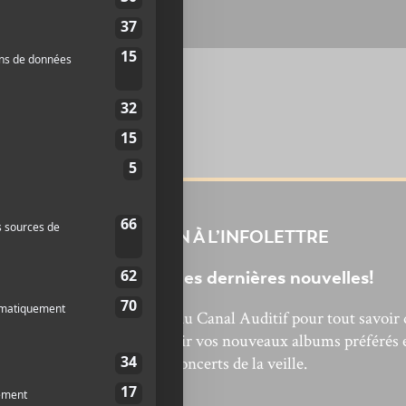
INSCRIPTION À L’INFOLETTRE
Ne manquez pas les dernières nouvelles!
bonnez-vous à l’infolettre du Canal Auditif pour tout savoir 
’actualité musicale, découvrir vos nouveaux albums préférés 
revivre les concerts de la veille.