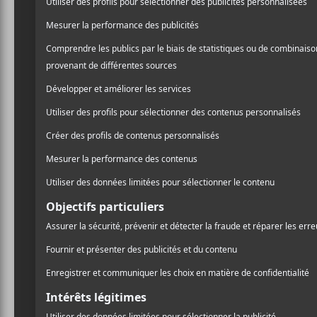
prochain.
Jungle Roux
en 
/ ROCK
franchement efficace avec 
PARTAGER
pour l’album.
F
T
P
A
W
A
C
I
R
E
T
T
B
T
A
O
E
G
O
R
E
K
R