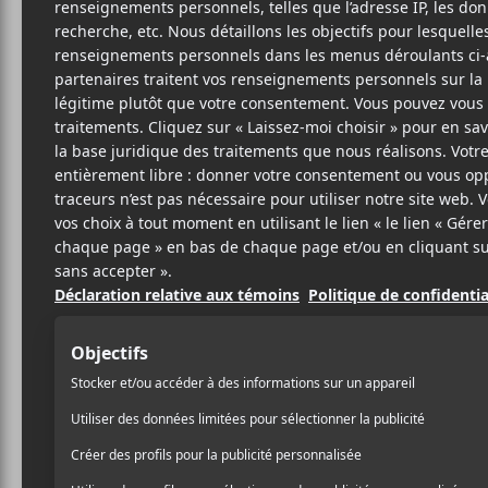
THE
J
8 JUIN 2026
LOUIS-PHILIPPE
PAR
The Afghan Whigs
a an
LABRÈCHE