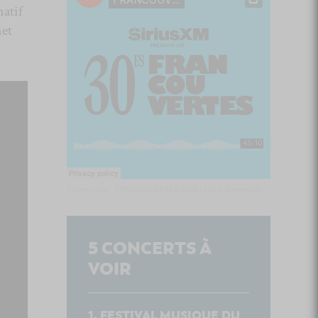
natif
met
Culture Cible
·
FRANCOUVERTES 2026 - Les 9 demi-finalistes analysés à chaud! | Culture Cible
5
CONCERTS À
VOIR
FESTIVAL MUSIQUE DU