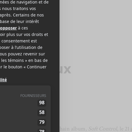
 AFGHAN WHIGS
ungle Roux
noncé la sortie de son prochain album,
Soft Control
, le 21