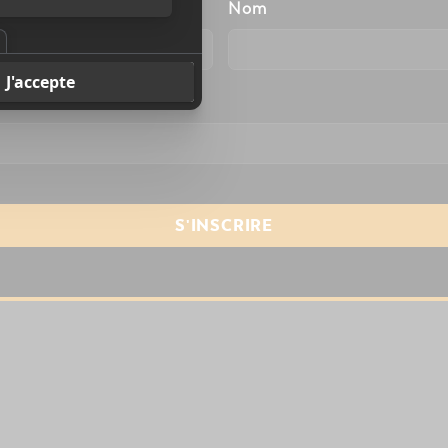
énom
Nom
resse courriel
*