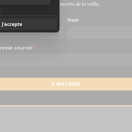
revivre les concerts de la veille.
énom
Nom
resse courriel
*