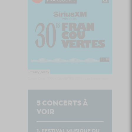
Culture Cible
·
FRANCOUVERTES 2026 - Les 9 demi-finalistes analysés à chaud! | Culture Cible
5
CONCERTS À
VOIR
FESTIVAL MUSIQUE DU