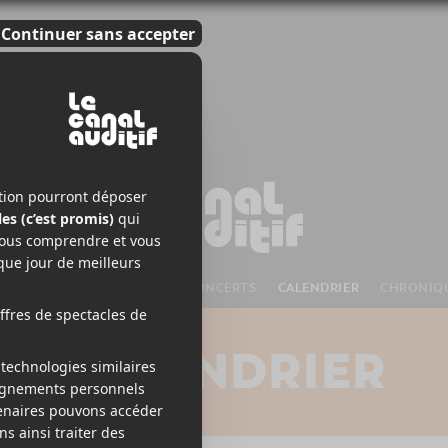
S À VENIR
CHANSONS
CONCERTS
CALENDRIER
CHRONIQ
CALENDRIER