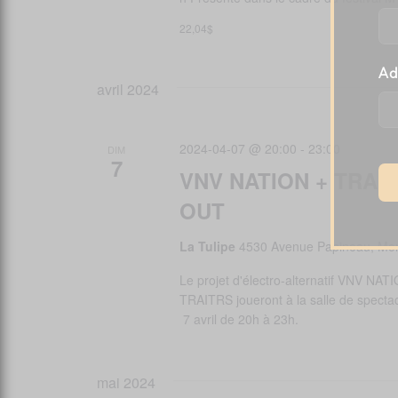
E
22,04$
N
Ad
T
avril 2024
S
2024-04-07 @ 20:00
-
23:00
DIM
7
VNV NATION + TRAI
OUT
La Tulipe
4530 Avenue Papineau, Mon
Le projet d'électro-alternatif VNV NAT
TRAITRS joueront à la salle de specta
7 avril de 20h à 23h.
mai 2024