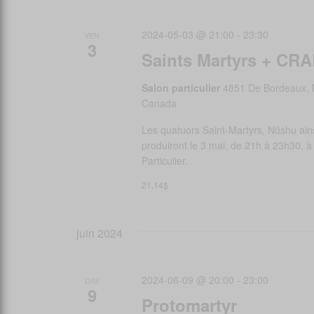
2024-05-03 @ 21:00
-
23:30
VEN
3
Saints Martyrs + CR
Salon particulier
4851 De Bordeaux, 
Canada
Les quatuors Saint-Martyrs, Nüshu ai
produiront le 3 mai, de 21h à 23h30, à 
Particulier.
21,14$
juin 2024
2024-06-09 @ 20:00
-
23:00
DIM
9
Protomartyr