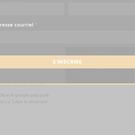
resse courriel
*
TRS – SOLD
tréal, Québec, Canada
ION et le groupe post-punk
cle La Tulipe le dimanche