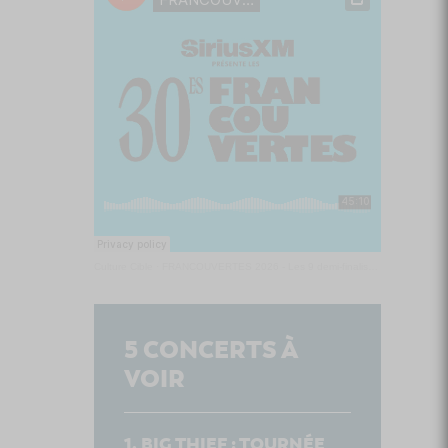
Culture Cible
·
FRANCOUVERTES 2026 - Les 9 demi-finalistes analysés à chaud! | Culture Cible
5
CONCERTS À
VOIR
BIG THIEF : TOURNÉE