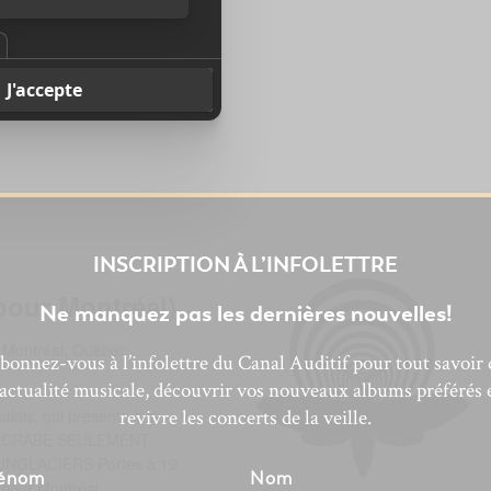
St-Louis + Philippe
es. Club Découverte est
ge musical et poétique
éalais (Presqu'Île, Pelures…
INSCRIPTION À L’INFOLETTRE
pour Montréal)
Ne manquez pas les dernières nouvelles!
, Montréal, Québec,
bonnez-vous à l’infolettre du Canal Auditif pour tout savoir 
’actualité musicale, découvrir vos nouveaux albums préférés 
revivre les concerts de la veille.
lais, qui présente à la
s : CRABE SEULEMENT
NGLACIERS Portes à 19
énom
Nom
 pour Montréal.