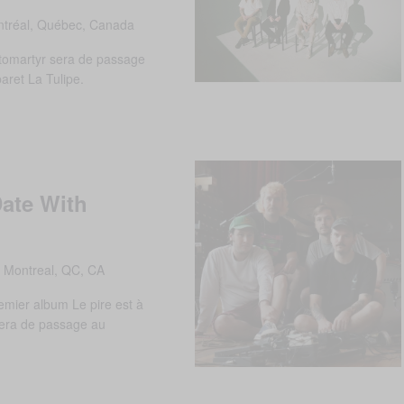
tréal, Québec, Canada
tomartyr sera de passage
baret La Tulipe.
Date With
, Montreal, QC, CA
emier album Le pire est à
 sera de passage au