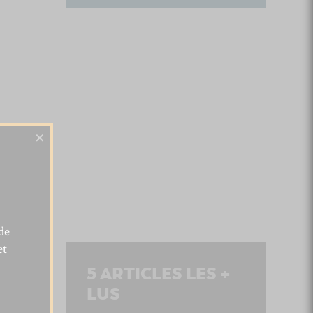
×
de
et
5
ARTICLES LES +
LUS