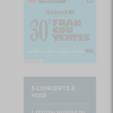
Culture Cible
·
FRANCOUVERTES 2026 - Les 9 demi-finalistes analysés à chaud! | Culture Cible
5
CONCERTS À
VOIR
FESTIVAL MUSIQUE DU