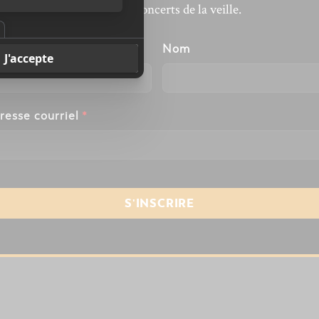
revivre les concerts de la veille.
énom
Nom
resse courriel
*