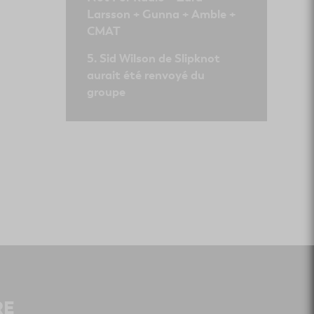
Larsson + Gunna + Amble +
CMAT
Sid Wilson de Slipknot
aurait été renvoyé du
groupe
RE