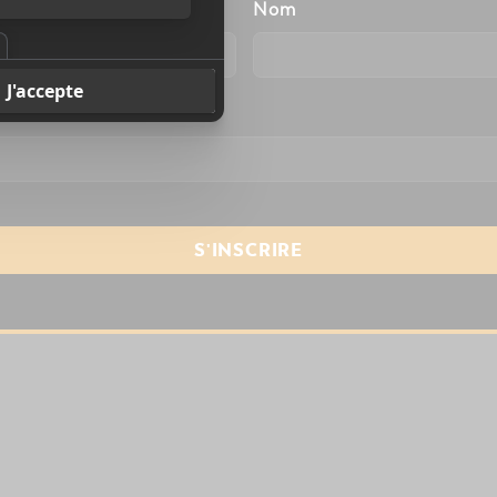
énom
Nom
resse courriel
*