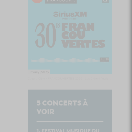
Culture Cible
·
FRANCOUVERTES 2026 - Les 9 demi-finalistes analysés à chaud! | Culture Cible
5
CONCERTS À
VOIR
FESTIVAL MUSIQUE DU