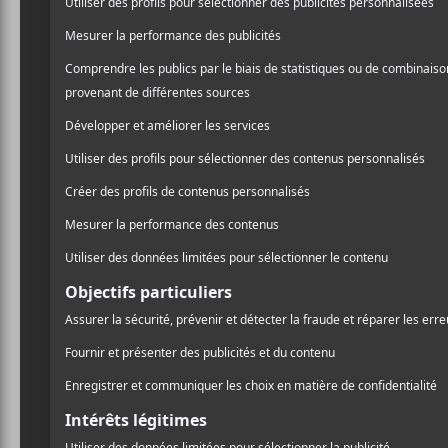
Wu Lyf
est un projet rock issu de Manchester a
quatre ans plus tard et les membres se concentrent 
en avril, il publie un premier single depuis leur r
Discographie
:
Go Tell Fire to the Mountain
(2011)
NOUVELLES