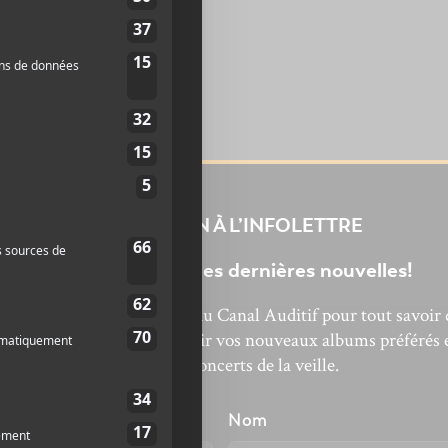
INSCRIPTION À L’INFOLETTRE
Ne manquez pas les dernières nouvelles!
bonnez-vous à l’infolettre du Canal Auditif pour tout savoir 
’actualité musicale, découvrir vos nouveaux albums préférés 
revivre les concerts de la veille.
énom
Nom