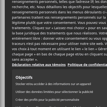
W
RO
SITE W
BIO