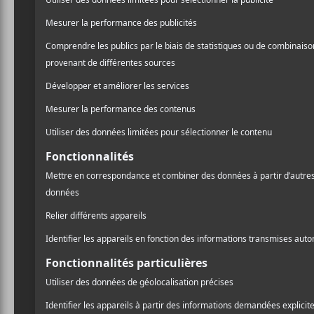
7 nouveaux albums à
écouter — 10 avril 2026
CHANSONS
A
l
Pr