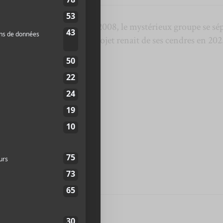
u Royaume-Uni. Formé en 2008, le mystérieux groupe se sé
sur d’autres projets. Le projet renait de ses cendres en 202
etour.