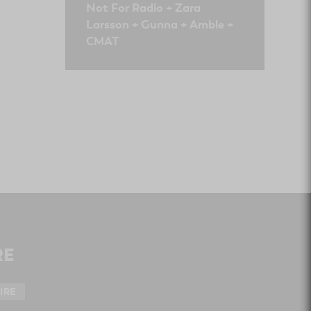
Not For Radio + Zara
Larsson + Gunna + Amble +
CMAT
RE