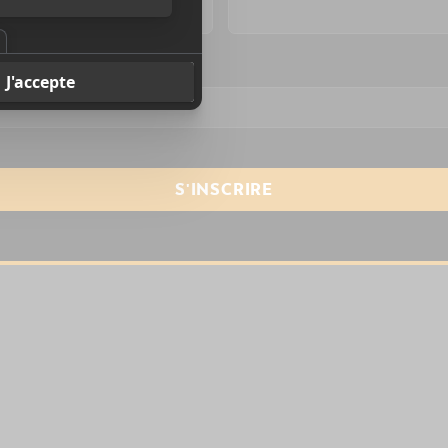
resse courriel
*