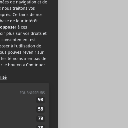
u Lyf
CK
EB >