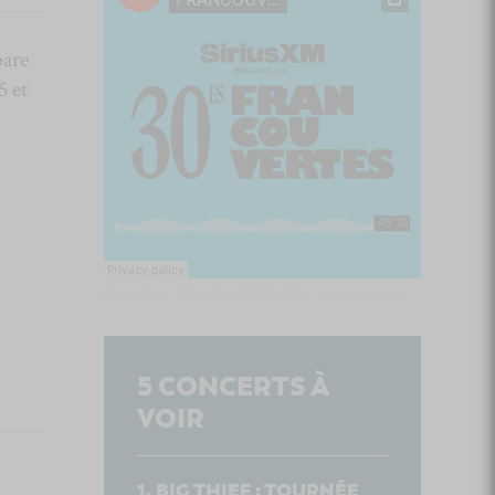
pare
5 et
Culture Cible
·
FRANCOUVERTES 2026 - Les 9 demi-finalistes analysés à chaud! | Culture Cible
5
CONCERTS À
VOIR
BIG THIEF : TOURNÉE