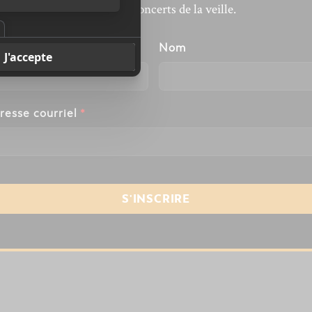
revivre les concerts de la veille.
énom
Nom
resse courriel
*