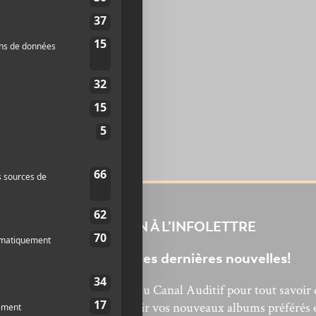
INSCRIPTION À L’INFOLETTRE
Ne manquez pas les dernières nouvelles!
bonnez-vous à l’infolettre du Canal Auditif pour tout savoir 
’actualité musicale, découvrir vos nouveaux albums préférés 