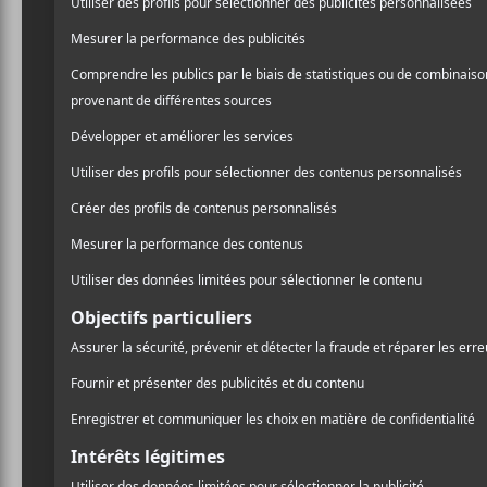
CRITIQUES
UNDERWORLD
Barbara
Barbara, We
Face A Shining
Future