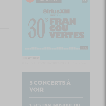
Culture Cible
·
FRANCOUVERTES 2026 - Les 9 demi-finalistes analysés à chaud! | Culture Cible
5
CONCERTS À
VOIR
FESTIVAL MUSIQUE DU