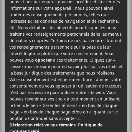
ST x LIAM
HIP HOP / RAP
SITE WEB >
BIO