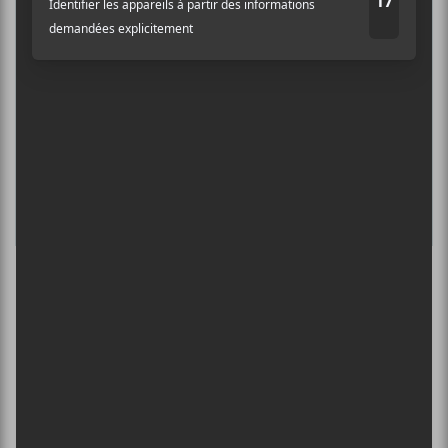
DANIEL CAESAR : TOURNÉE SONS OF
SPERGY + 070 SHAKE
6 août - Centre Bell
ÎLESONIQ 2026
8 août - Parc Jean-Drapeau
L’INTERNATIONAL PÉRIPHÉRIQUES
2026
13 août - L’International Périphérique