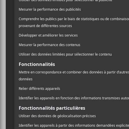
3 spectacles qui sortent de
l’ordinaire à la maison de
la culture Maisonneuve cet
automne
A
l
ÉVÉNEMENTS PASSÉS
Pr