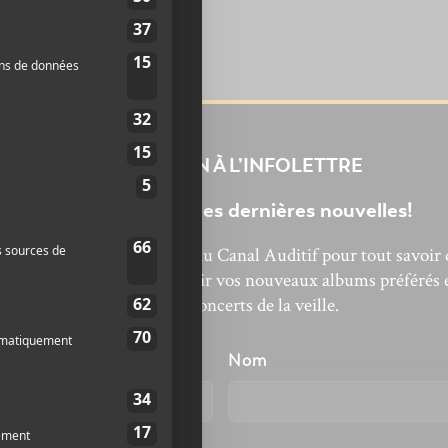
INSCRIPTION À L’INFOLETTRE
Ne manquez pas les dernières nouvelles!
bonnez-vous à l’infolettre du Canal Auditif pour tout savoir 
’actualité musicale, découvrir vos nouveaux albums préférés 
revivre les concerts de la veille.
énom
Nom