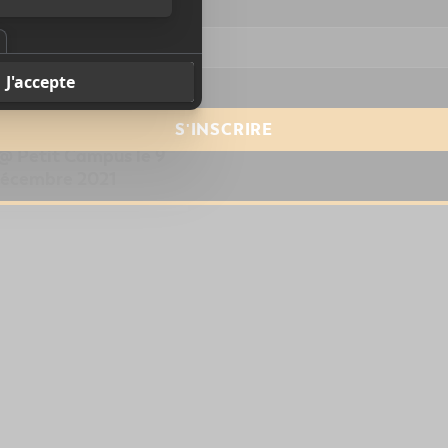
resse courriel
*
ypher avec Sonido
@ Petit Campus le 9
écembre 2021