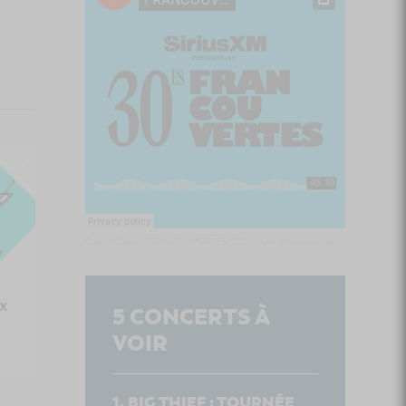
Culture Cible
·
FRANCOUVERTES 2026 - Les 9 demi-finalistes analysés à chaud! | Culture Cible
x
5
CONCERTS À
VOIR
BIG THIEF : TOURNÉE