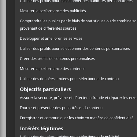
NOUVELLES
Les premiers noms de POP
Le ret
Montréal 2026
hop 
jeud