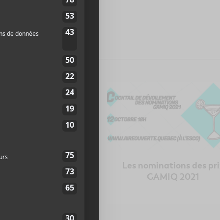
our des partys hip-
Les nominations des pri
Le Cypher chaque
GAMIQ 2021
i au Petit Campus