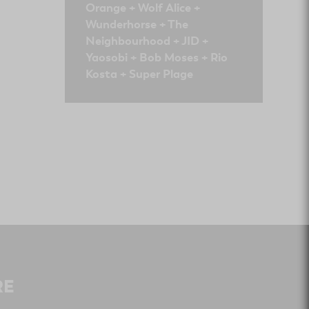
Orange + Wolf Alice +
Wunderhorse + The
Neighbourhood + JID +
Yaosobi + Bob Moses + Rio
Kosta + Super Plage
RE