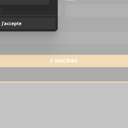
resse courriel
*