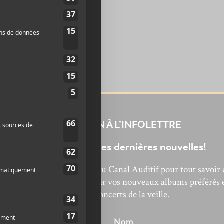
INSCRIPTION À L’INFOLETTRE
Ne manquez pas les dernières nouvelles!
bonnez-vous à l’infolettre du Canal Auditif pour tout savoir 
’actualité musicale, découvrir vos nouveaux albums préférés 
revivre les concerts de la veille.
énom
Nom