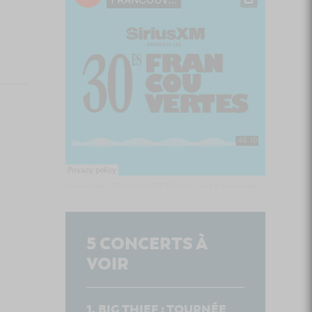
Culture Cible
·
FRANCOUVERTES 2026 - Les 9 demi-finalistes analysés à chaud! | Culture Cible
5
CONCERTS À
VOIR
BIG THIEF : TOURNÉE