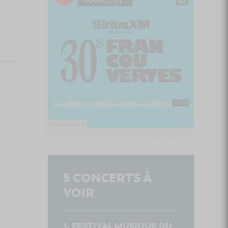
Culture Cible
·
FRANCOUVERTES 2026 - Les 9 demi-finalistes analysés à chaud! | Culture Cible
5
CONCERTS À
VOIR
FESTIVAL MUSIQUE DU