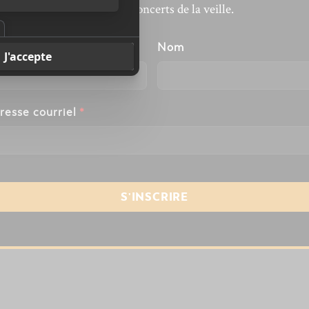
revivre les concerts de la veille.
énom
Nom
resse courriel
*