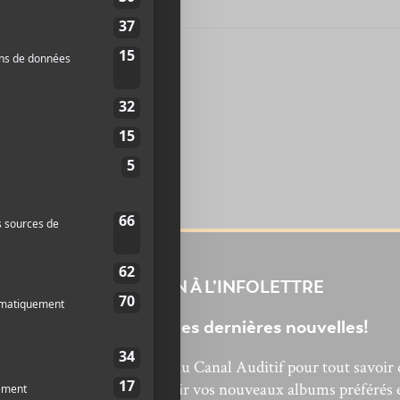
INSCRIPTION À L’INFOLETTRE
Ne manquez pas les dernières nouvelles!
bonnez-vous à l’infolettre du Canal Auditif pour tout savoir 
’actualité musicale, découvrir vos nouveaux albums préférés 