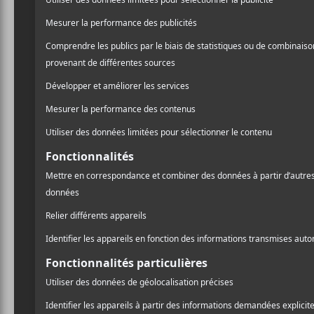
NOUVELLES
Robbing Millions annonce
l’album Rêve Party pour
avril 2023
CHRONIQUES
A
l