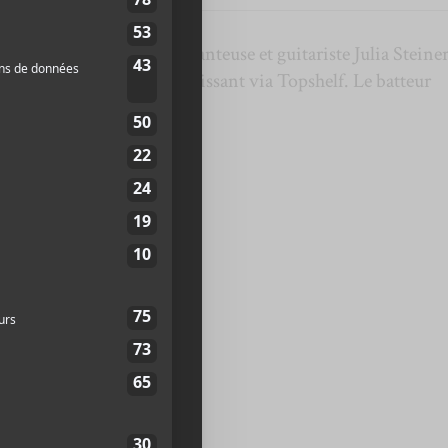
Les fondateurs sont la chanteuse et guitariste Julia Steiner 
e cinq albums studios paraissant via Topshelf. Le batteur
lètent la formation.