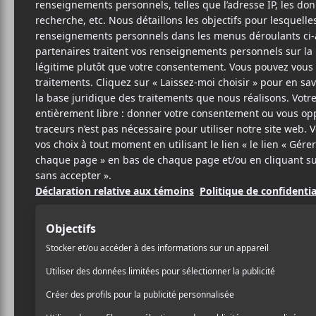
R
IND
SITE W
BIO