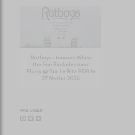
Ratboys : tournée When
the Sun Explodes avec
Florry @ Bar Le Ritz PDB le
27 février 2026
PARTAGER
F
T
P
a
w
a
c
i
r
e
t
t