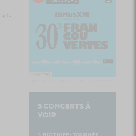
et le
Culture Cible
·
FRANCOUVERTES 2026 - Les 9 demi-finalistes analysés à chaud! | Culture Cible
5
CONCERTS À
VOIR
BIG THIEF : TOURNÉE