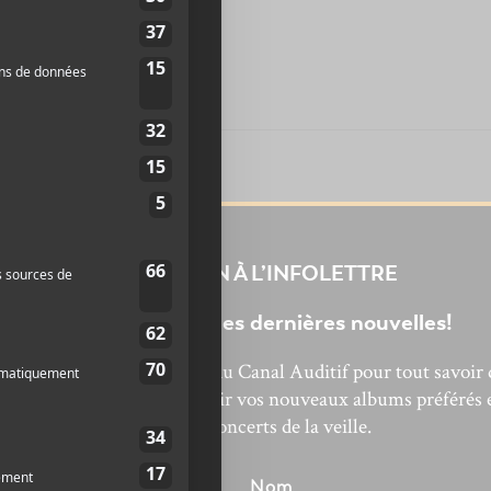
INSCRIPTION À L’INFOLETTRE
Ne manquez pas les dernières nouvelles!
bonnez-vous à l’infolettre du Canal Auditif pour tout savoir 
’actualité musicale, découvrir vos nouveaux albums préférés 
revivre les concerts de la veille.
énom
Nom