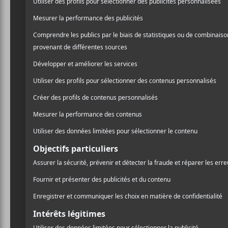
Ratboys
est un groupe indie rock basé à Chicago. 
guitariste Dave Sagan. En carrière, le groupe lanc
Marcus Nuccio et le bassiste Sean Neumann comp
Discographie
:
AOID
(2015)
GN
(2017)
Printer’s Devil
(2020)
Happy Birthday, Ratboy
(2021)
The Window
(2023)
Crédit photo:
Miles Kalchik