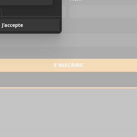
resse courriel
*