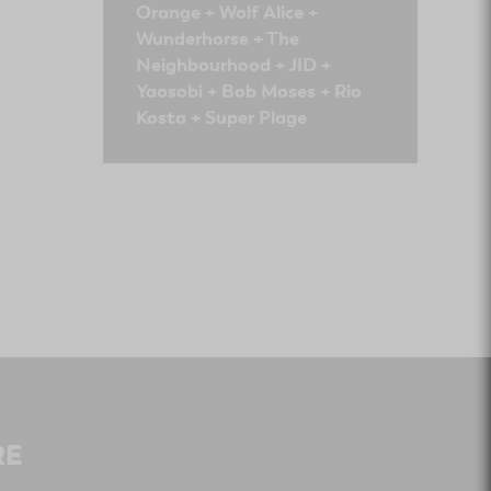
Orange + Wolf Alice +
Wunderhorse + The
Neighbourhood + JID +
Yaosobi + Bob Moses + Rio
Kosta + Super Plage
RE