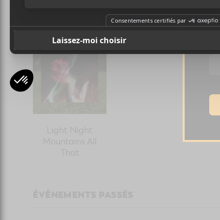
CHANSONS
Ad
Light Night
Mountains All
That
ÉVÉNEMENTS PASSÉS