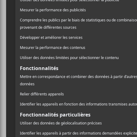
NOUVELLES
8 nouveaux albums à
A
écouter — 6 février 2026
l
Pr