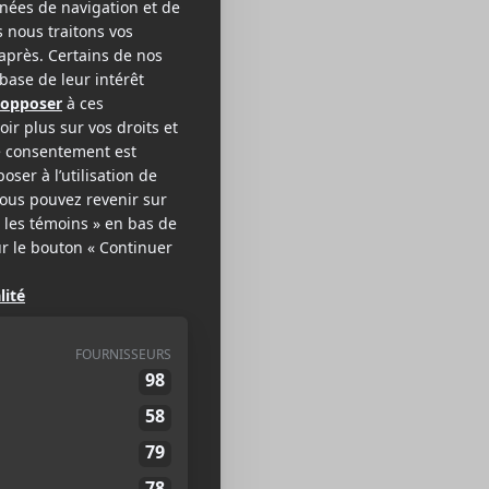
atboys
IE ROCK
EB >