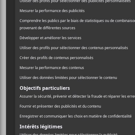
CRITIQUES
MAS YSA
Seraph