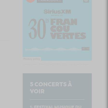
Culture Cible
·
FRANCOUVERTES 2026 - Les 9 demi-finalistes analysés à chaud! | Culture Cible
5
CONCERTS À
VOIR
FESTIVAL MUSIQUE DU