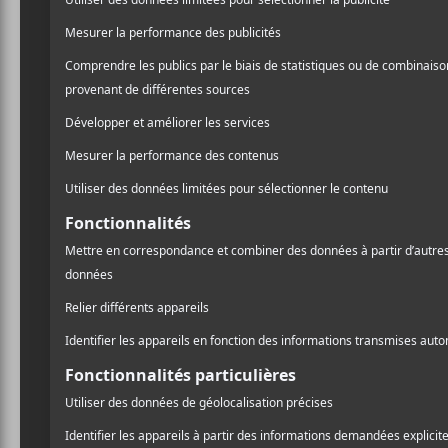
CHRONIQUES
Les EP à LP de septembre
Le
2017
A
l
PARTAGER