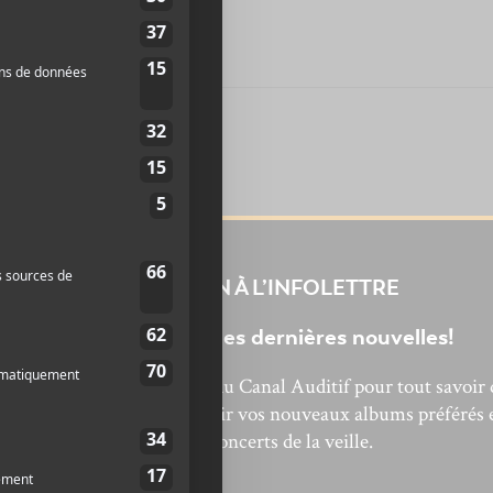
INSCRIPTION À L’INFOLETTRE
s EP de février
Ne manquez pas les dernières nouvelles!
bonnez-vous à l’infolettre du Canal Auditif pour tout savoir 
’actualité musicale, découvrir vos nouveaux albums préférés 
revivre les concerts de la veille.