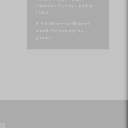
Larsson + Gunna + Amble +
CMAT
Sid Wilson de Slipknot
aurait été renvoyé du
groupe
RE