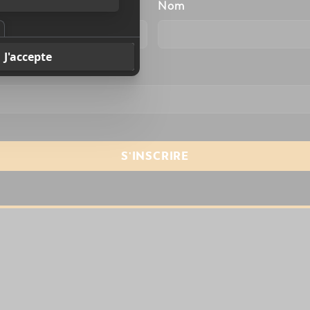
énom
Nom
resse courriel
*