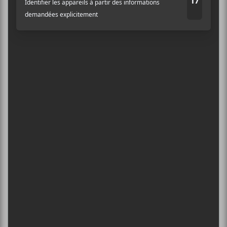
5
CONCERTS À VOIR
Adresse courriel
*
BIG THIEF : TOURNÉE SOMERSAULT
SLIDE 360
4 août - L’Olympia de Montréal
FESTIVAL MUSIQUE DU BOUT DU
MONDE 2026
6 août - Maria False
DANIEL CAESAR : TOURNÉE SONS OF
SPERGY + 070 SHAKE
6 août - Centre Bell
ÎLESONIQ 2026
8 août - Parc Jean-Drapeau
L’INTERNATIONAL PÉRIPHÉRIQUES
2026