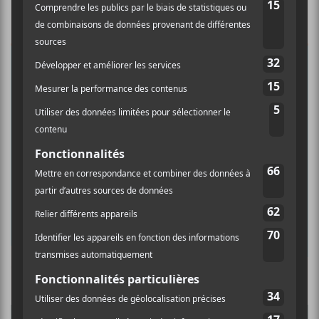
×
INSCRIPTION À L’INFOLETTRE
Ne manquez pas les dernières
nouvelles!
Abonnez-vous à l’infolettre du Canal
Auditif pour tout savoir de l’actualité
musicale, découvrir vos nouveaux
albums préférés et revivre les
concerts de la veille.
Prénom
Culture Cible
·
FRANCOUVERTES 2026 - Les 9 demi-finalistes analysés à chaud! | Culture Cible
Nom