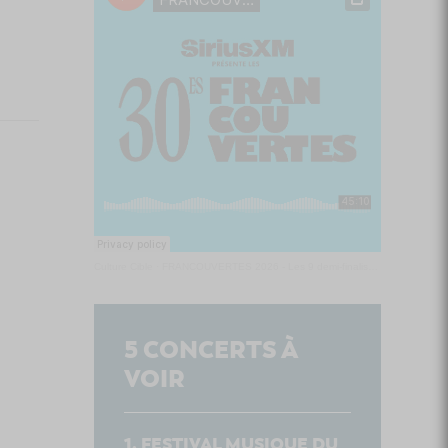
Culture Cible
·
FRANCOUVERTES 2026 - Les 9 demi-finalistes analysés à chaud! | Culture Cible
5
CONCERTS À
VOIR
FESTIVAL MUSIQUE DU