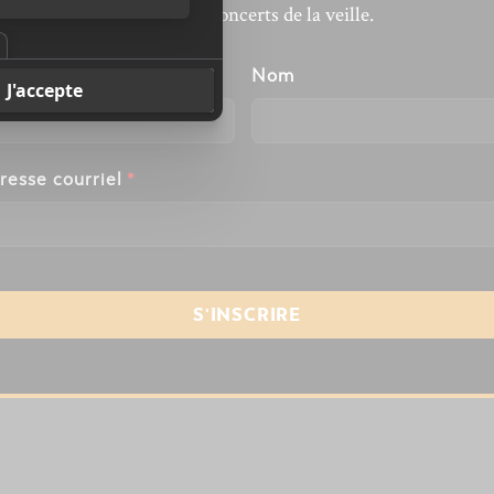
revivre les concerts de la veille.
énom
Nom
resse courriel
*