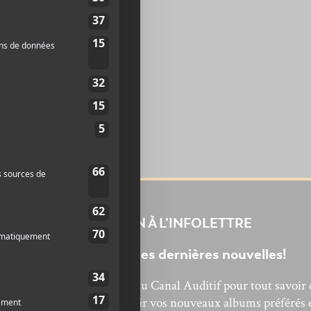
INSCRIPTION À L’INFOLETTRE
Ne manquez pas les dernières nouvelles!
bonnez-vous à l’infolettre du Canal Auditif pour tout savoir 
’actualité musicale, découvrir vos nouveaux albums préférés 