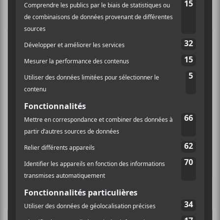
×
INSCRIPTION À L’INFOLETTRE
Ne manquez pas les dernières
nouvelles!
Abonnez-vous à l’infolettre du Canal
Auditif pour tout savoir de l’actualité
musicale, découvrir vos nouveaux
albums préférés et revivre les
concerts de la veille.
Prénom
Culture Cible
·
FRANCOUVERTES 2026 - Les 9 demi-finalistes analysés à chaud! | Culture Cible
Nom