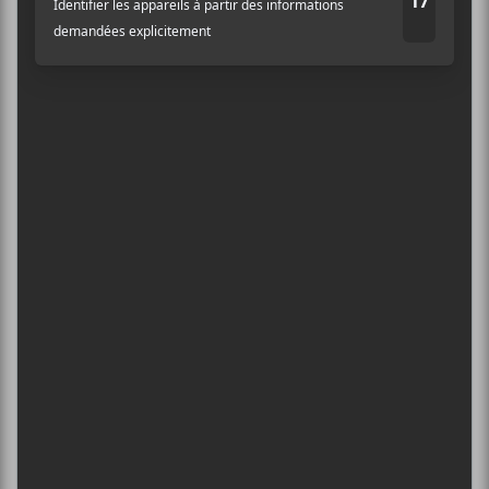
5
CONCERTS À VOIR
Adresse courriel
*
BIG THIEF : TOURNÉE SOMERSAULT
SLIDE 360
4 août - L’Olympia de Montréal
FESTIVAL MUSIQUE DU BOUT DU
MONDE 2026
6 août - Loveland
DANIEL CAESAR : TOURNÉE SONS OF
SPERGY + 070 SHAKE
6 août - Centre Bell
ÎLESONIQ 2026
8 août - Parc Jean-Drapeau
L’INTERNATIONAL PÉRIPHÉRIQUES
2026