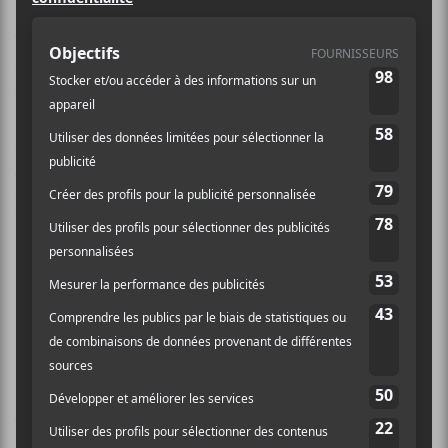
Kit Sebastian, c’est la connexion entre la chanteuse
turque Merve Erdem et le multi-instrumentiste Kit
Martin. Le groupe est né à Londres, en 2018, et a lancé
trois albums studios depuis. La musique du duo est
inspirée de sonorités
vintage
de plusieurs endroits
dans le monde, entre jazz psychédélique, bossa nova
et rock anatolien (genre entre rock et musique
populaire turque).
Discographie:
Mantra Moderne
(2019)
Melodi
(2021)
New
Internationale
(2024)
Crédit photo:
Dan Medhurst