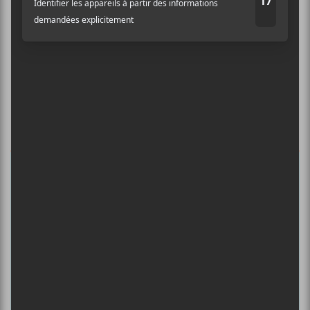
Ne manquez pas les dernières
nouvelles!
Abonnez-vous à l’infolettre du Canal
Auditif pour tout savoir de l’actualité
musicale, découvrir vos nouveaux
albums préférés et revivre les
concerts de la veille.
Prénom
Nom
Adresse courriel
*