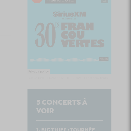
Culture Cible
·
FRANCOUVERTES 2026 - Les 9 demi-finalistes analysés à chaud! | Culture Cible
5
CONCERTS À
VOIR
BIG THIEF : TOURNÉE