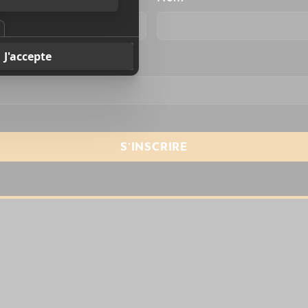
resse courriel
*