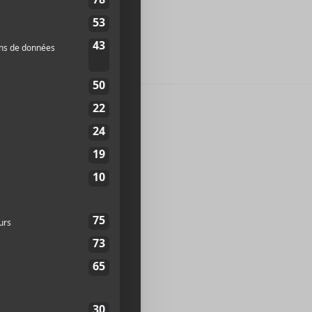
JOSEPH ARTHUR
edemption City