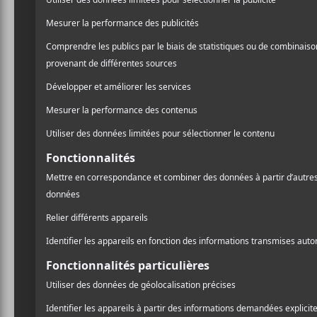
ÉVÉNEMENTS PASSÉS
Joseph Arthur @ Petit
Campus le 23 février 2020
A
l
PARTAGER
Pr