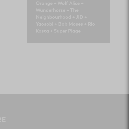
Orange + Wolf Alice +
Wunderhorse + The
Neighbourhood + JID +
Yaosobi + Bob Moses + Rio
Kosta + Super Plage
RE