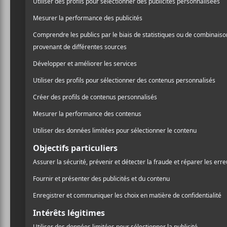
CRITIQUES
JOSEPH ARTHUR
JOSEPH ARTHUR
The Ballad Of
The Ballad Of
R
Boogie Christ
Boogie Christ
Part II