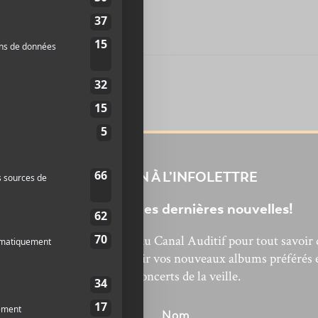
INSCRIPTION À L’INFOLETTRE
Ne manquez pas les dernières nouvelles!
bonnez-vous à l’infolettre du Canal Auditif pour tout savoir 
’actualité musicale, découvrir vos nouveaux albums préférés 
revivre les concerts de la veille.
énom
Nom