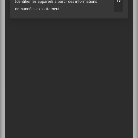
6 août - Hi-Lo Jack
DANIEL CAESAR : TOURNÉE SONS OF
SPERGY + 070 SHAKE
6 août - Centre Bell
ÎLESONIQ 2026
8 août - Parc Jean-Drapeau
L’INTERNATIONAL PÉRIPHÉRIQUES
2026
13 août - L’International Périphérique