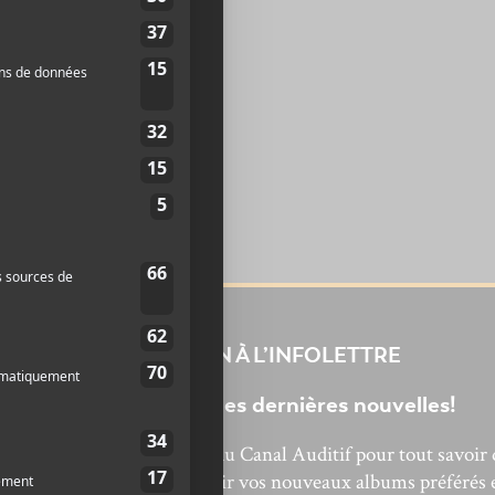
INSCRIPTION À L’INFOLETTRE
Ne manquez pas les dernières nouvelles!
bonnez-vous à l’infolettre du Canal Auditif pour tout savoir 
’actualité musicale, découvrir vos nouveaux albums préférés 