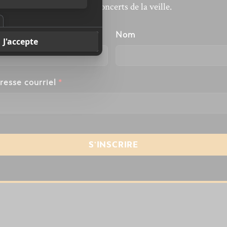
revivre les concerts de la veille.
énom
Nom
resse courriel
*