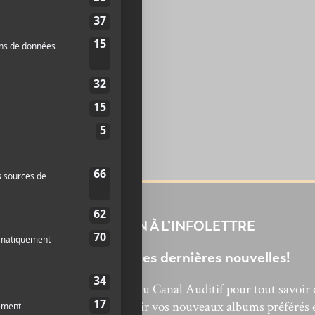
INSCRIPTION À L’INFOLETTRE
Ne manquez pas les dernières nouvelles!
bonnez-vous à l’infolettre du Canal Auditif pour tout savoir 
’actualité musicale, découvrir vos nouveaux albums préférés 