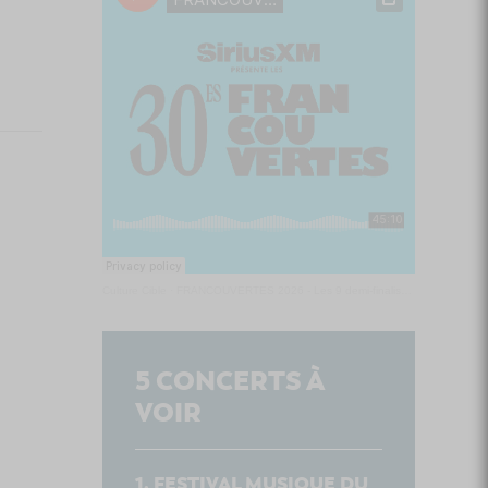
Culture Cible
·
FRANCOUVERTES 2026 - Les 9 demi-finalistes analysés à chaud! | Culture Cible
5
CONCERTS À
VOIR
FESTIVAL MUSIQUE DU