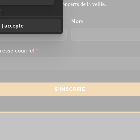
revivre les concerts de la veille.
énom
Nom
resse courriel
*