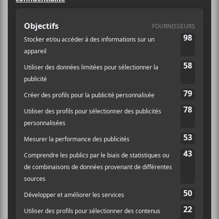
Farfadet, de son vrai nom Maxime Gabriel, est un
rappeur originaire de St-Hyacinthe. Il est connu
notamment pour sa collaboration avec
Souldia
qu’il
accompagne sur scène. En 2005, il lance son premier
album
Parler au nom d’une nation
. Quatre ans plus
tard, c’est au tour de l’opus
Un autre monde
de voir le
jour. En 2011, il lance l’album
Jungle Music
aux côtés
de
Rymz
suivi, deux ans plus tard, de
F.A.R.F
en solo
.
En 2018, il lance son cinquième effort,
Des Fusils Et
Des Roses
.
Crédit photo:
Vincent Gravel
CHANSONS