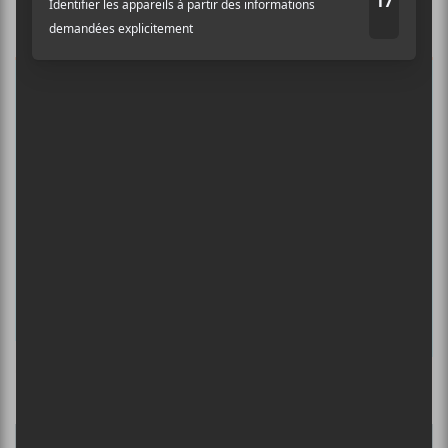
Auditif pour tout savoir de l’actualité
musicale, découvrir vos nouveaux
albums préférés et revivre les
concerts de la veille.
Prénom
Nom
Adresse courriel
*
Culture Cible
·
FRANCOUVERTES 2026 - Les 9 demi-finalistes analysés à chaud! | Culture Cible