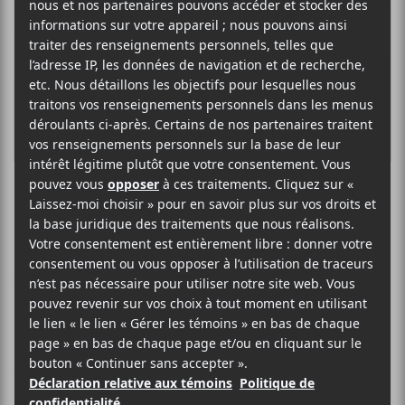
Dean Wareham
INDIE POP ROCK
SITE WEB >
BIO