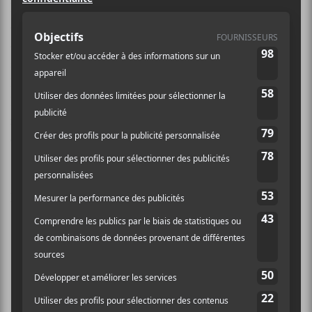
Dean Wareham est un chanteur, acteur et cofondateur
du groupe indie rock américain
Galaxie 500
. Avant
de lancer sa carrière solo, Wareham a également roulé
sa bosse avec les formations
Luna
et
Dean & Britta
.
Dans cette dernière, accompagné de sa femme Britta
Phillips, Wareham a fait dans la composition de
musique de film. En solo, il a fait paraitre un album
éponyme en 2014 et l’album
I Have Nothing to Say to
the
Mayor of L.A.
en 2018.
Discographie solo:
Dean Wareham
(2014)
I Have
Nothing to Say to the
Mayor of L.A
. (2018)
That’s the Price of Loving Me
(2025)
Crédit photo:
Facebook officiel de l'artiste