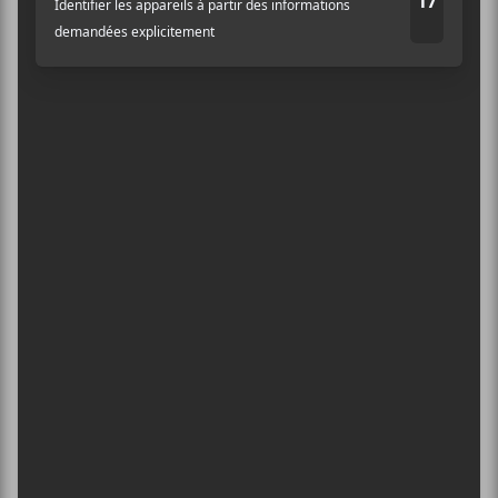
Abonnez-vous à l’infolettre du Canal
Auditif pour tout savoir de l’actualité
musicale, découvrir vos nouveaux
albums préférés et revivre les
concerts de la veille.
Prénom
Nom
Adresse courriel
*