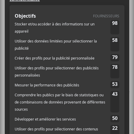
Reconnue pour sa voix rauque et son répertoire pop
teinté de soul, la chanteuse galloise
Bonnie Tyler
se
fait connaître en 1976 avec la chanson Lost in France,
qui a atteint le top 10 britannique.
Née
Gaynor Hopkins
le 8 juin 1951 à Skewen, dans le
Neathshire, au Pays de Galles, elle développe, presque
involontairement, sa voix si particulière après une
opération de la gorge.
En 1978, elle connaît un succès international avec
It’s a
Heartache
, qui se classe dans le top 5. Elle atteint la
consécration lorsqu’elle devient la première chanteuse
galloise avec un titre numéro un des deux côtés de
l’Atlantique avec
Total Eclipse of the Heart
, nommée
aux Grammy Awards en 1984. Son premier album,