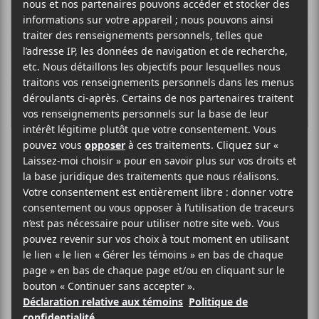
Bonnie Tyler
POP R & B / SOUL
SITE WEB >
BIO