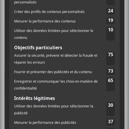
Faster than the Speed ​​of Night
, se classe également
numéro un des ventes au Royaume-Uni.
Crédit photo:
Katie Scott
NOUVELLES