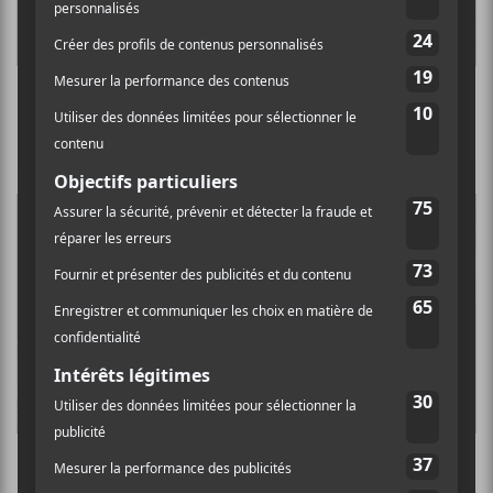
Festival de la Poutine 2026 | Jour 1 : Loud +
Aswell + Fredz + Orloge Simard + Alice Bro
Francos de Montréal 2026 | Jour 8 : Québec