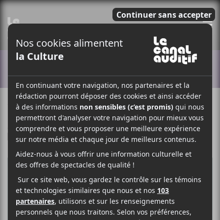
E
ACTUALITÉS
10 MAI 2022
MYRIAM BERCIER
PAR
/ HIP HOP / RAP
F
T
P
A
W
A
C
I
R
E
T
T
B
T
A
O
E
G
O
R
E
K
R