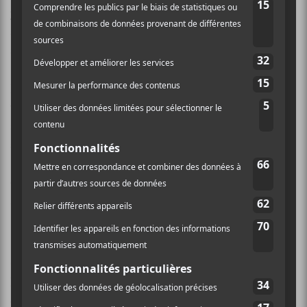
tiré sur le bus de Lil Wayne
. Son accusation pour
agression aggravée avec une arme mortelle a été
annulée en 2018.
D’autres actes de cette rubrique sont tirés de chansons,
vidéos, messages sur les réseaux sociaux et paroles liés
à YSL. Le juge a considéré ces derniers comme « un
acte manifeste en faveur de la conspiration
(
Pitchfork
). » On y retrouve notamment la pièce
collaborative entre Young Thug et Juice WRLD
Bad
Boy
et celle de Gunna avec Lil Keed
Fox 5
.
D’autres accusations
Cet acte d’accusation contient 56 chefs d’accusation.
Entre autres, il définit YSL comme un « gang de rue
criminel » fondé en 2012 avec une affiliation avec les