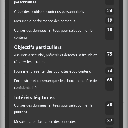
Young Thug
a été arrêté à Atlanta sur des accusations
de participation à des activités de gang de rue et de
conspiration en vue d’enfreindre la loi RICO, a-t-on
appris via les registres de la prison en ligne
(
Pitchfork
). Cette arrestation a eu lieu suite à un acte
d’accusation plus grand visant la maison de disque
YSL (Young Slime Life/Young Stoner Life/Young
Slatt Life), indique le
New York Times
. Les
documents judiciaires accompagnant la démarche le
confirment.
En lien avec l’accusation de conspiration pour violer
la loi RICO, l’acte d’accusation fait état « d’actes en vue
de la conspiration (
Pitchfork
). » On y retrouve des
incidents datant des années 2013 à 2022. Quelques-
uns sont des crimes, comme lorsque
PeeWee Roscoe a