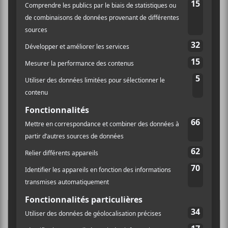
It’s A Beautiful Place
1.
One Small Step
2.
Life Signs
3.
Nights in Armor
4.
Born 2
5.
You Don’t Believe in God?
6.
Spaceship
7.
Playing Classics
8.
It’s a Beautiful Place
9.
Blood on the Dollar
10.
For Mankind