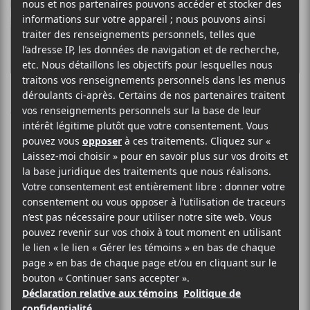
Water From Your
Eyes annonce
l’album It’s A
Beautiful Place
Le groupe dévoile également les
détails d’une tournée qui l’amènera à