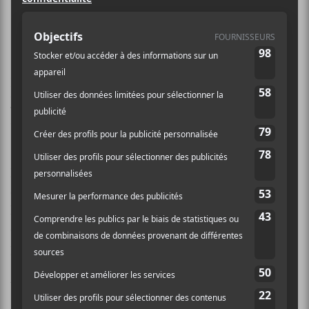
Montréal en octobre, ainsi qu’un
premier extrait et un vidéoclip.
Le duo d’art-pop établi à New York,
Water From
Your Eyes
, divulgue aujourd’hui les détails de
It’s A
Beautiful Place
, un record qui sortira le 22 août 2025.
Nate Amos, membre de la formation, a décrit le
LP
comme étant à propos du temps, des dinosaures et de
l’espace. « Nous voulions présenter un large éventail
de styles tout en reconnaissant que tout n’est qu’un
petit événement », ajoute-t-il.
Water From Your Eyes
présente aussi le premier
single,
Life Signs
, qui est accompagné d’un vidéoclip