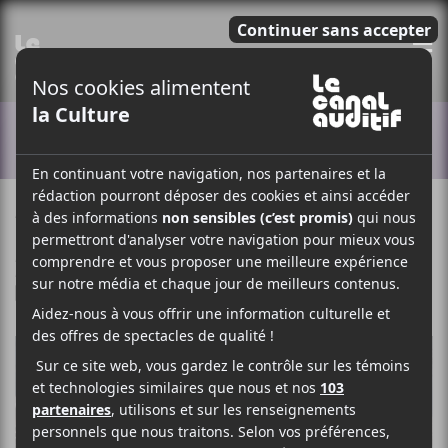
E
ACTUALITÉS
4 JUIN 2025
SIMÉON DUMONT
PAR
/ INDIE
/ POP
F
T
P
A
W
A
C
I
R
E
T
T
B
T
A
O
E
G
O
R
E
K
R