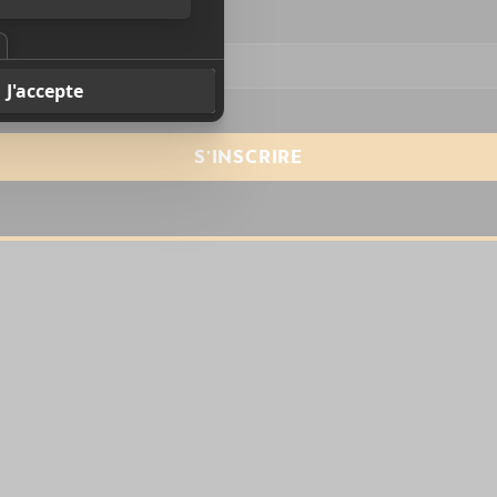
resse courriel
*