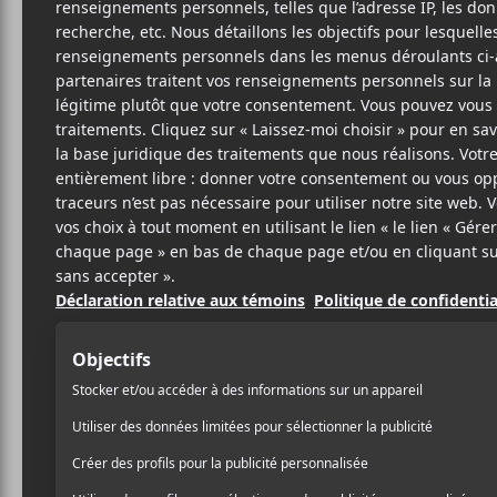
23 JUIN 2018
LOUIS-PHILIPPE
PAR
LABRÈCHE
/ MÉTAL / INDUSTRIEL
PARTAGER
F
T
P
A
W
A
C
I
R
E
T
T
B
T
A
O
E
G
O
R
E
K
R