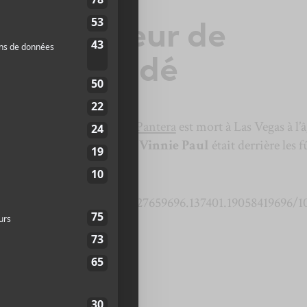
aul, batteur de
 est décédé
e cofondateur et batteur de
Pantera
est mort à Las Vegas à l’
 plus du groupe légendaire,
Vinnie Paul
était derrière les f
Hellyeah.
m/Pantera/photos/a.264927659696.137401.19058419696/1
ater