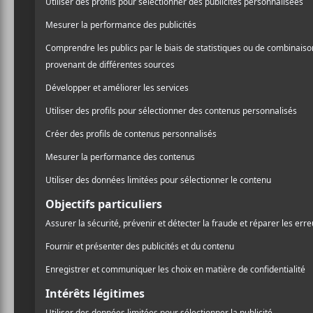
Vinnie P
Pantera,
Vincent Paul Abbott
, l
54 ans le 22 juin 2018. En
du groupe Damageplan et 
https://www.facebook.co
44371619697/?type=3&the