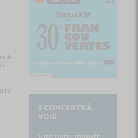
âge de
ûts
Culture Cible
·
FRANCOUVERTES 2026 - Les 9 demi-finalistes analysés à chaud! | Culture Cible
01565
5
CONCERTS À
VOIR
BIG THIEF : TOURNÉE