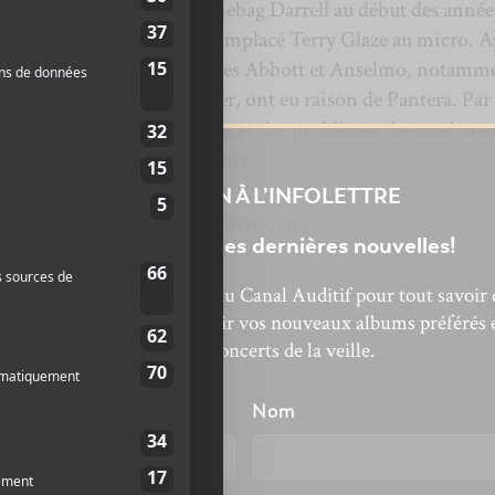
Pantera avec son frère Dimebag Darrell au début des année
l lorsque
Phil Anselmo
a remplacé Terry Glaze au micro. A
, des tensions entre les frères Abbott et Anselmo, notamm
 dépendances de ce dernier, ont eu raison de Pantera. Par 
dé Damageplan, mais un fan avec des problèmes de santé men
 qu’il était sur scène en Ohio.
INSCRIPTION À L’INFOLETTRE
innie Paul
sont toujours inconnues.
Ne manquez pas les dernières nouvelles!
bonnez-vous à l’infolettre du Canal Auditif pour tout savoir 
’actualité musicale, découvrir vos nouveaux albums préférés 
revivre les concerts de la veille.
énom
Nom