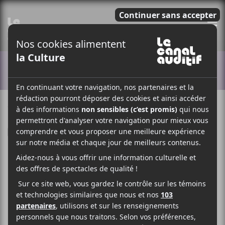
E
ACTUALITÉS
15 OCTOBRE 2024
LOUIS-PHILIPPE LABRÈCHE
PAR
F
T
P
A
W
A
C
I
R
E
T
T
B
T
A
O
E
G
O
R
E
K
R