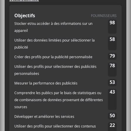
maintenant d’en devenir le propriétaire majoritaire.
Kenny Gates restera en tant que dirigeant, mais celui-
ci vient d’accepter de ne plus être propriétaire de la
maison de disque. En plus de la maison de disque,
c’est le vaste catalogue de distribution de
PIAS
qui
inclut les maisons de disque Mute Records,
Transgressive Records, ATO, Heavenly. Son service
Integral qui distribue le Beggars Group qui comprend
4AD, Matador, XL Recordings, Rough Trade Records
et True Panther Sound, ainsi que le Secretly Group
qui comprend Secretly Canadian, Jajgajguwar et Dead
Oceans fait aussi partie de l’achat.
Autrement dit,
Universal Music Group
vient de
prendre une bonne partie de la distribution de la
musique indépendante de gros calibre à travers le