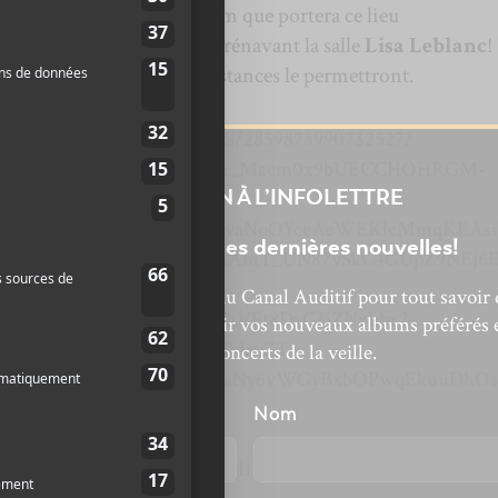
 Rogersville dévoilait le nom que portera ce lieu
t social. Eh bien, c’est dorénavant la salle
Lisa Leblanc
!
inaugurée dès que les circonstances le permettront.
/VillagedeRogersville/posts/2859873990732527?
APvsQQ9wE48sy_Pev9xYi8Oh_Maem0x9bUECCHOHRGM-
INSCRIPTION À L’INFOLETTRE
UoTh7JswKC3wMtaKd6g8vRvaNoOYceAeWEKlcMmqKEAsi
Ne manquez pas les dernières nouvelles!
elFx96W-zG31VBXrdz-IziT6AmT_UN87vSkC4GUpZ9NEj6E
RPfuiY77fgo-
bonnez-vous à l’infolettre du Canal Auditif pour tout savoir 
VXhri0TQaQUheGza1WteCzVFt8DyC3iZNxhbx2-
’actualité musicale, découvrir vos nouveaux albums préférés 
82Rwlgt_bRctnUJzIf0IdL0dcvZT-
revivre les concerts de la veille.
IpcqzeHMPfm0VxIgXfWwY4aNy6vWGyBxbOPwqEkuuDhOs
z_qwk29vRUY8zlLQ-
énom
Nom
vFViIKVnXyR-
IZp1G0kw6aEczZUEeGEaJM1&__tn__=-y.g