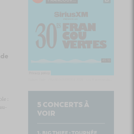
 de
Culture Cible
·
FRANCOUVERTES 2026 - Les 9 demi-finalistes analysés à chaud! | Culture Cible
le :
5
CONCERTS À
au-
VOIR
BIG THIEF : TOURNÉE