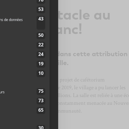
e de spectacle au
isa Leblanc!
 record de jeunesse dans cette attribution
village de Rogersville.
sa Leblanc
travaille sur un projet de cafétorium
ques années. À l’automne 2019, le village a pu lancer les
fédéral y a injecté 3.2 millions. La salle est reliée à une éco
e la survie du français est constamment menacée au Nouve
t très important pour la communauté.