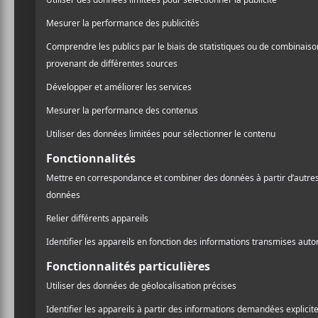
Aujourd’hui, le village de
d’épanouissement culturel e
salle sera officiellement 
https://www.facebook.com
__xts__[0]=68.ARAeU
qeCrKLB-
0syaOVAtP2QjloeKKva
rrpInJ_Fy9-RP2nl_KCqc
f1EZ7RkYGCOE2bco_Apqc
A
4_9ctj5QzgNuoDlZPM2d
l
DxpohCQ_R1sCr6-D70ZX4
y3OVHJfXarSagYgxtRl
Roe5xRdWwnIODPwEk6V
Pr
HmHQfdQjw4JPH6eEySv0
Kg_DfcVQFHJsZLdTrVGs