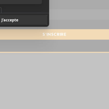
resse courriel
*