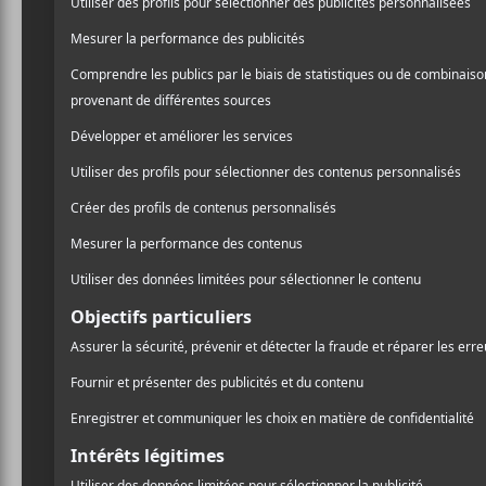
Une sall
nom de L
Il doit y avoir un
nom de la part du 
Le village d’origine de
Li
communautaire depuis quel
travaux et le gouvernement 
Étoile de l’Acadie. Comm
Brunswick, c’est un proje