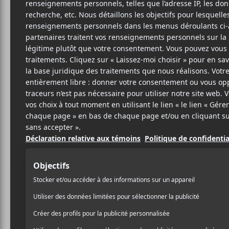
27 MAI 2020
LOUIS-PHILIPPE
PAR
LABRÈCHE
/ FOLK
/ FRANCOPHONE
PARTAGER
F
T
P
A
W
A
C
I
R
E
T
T
B
T
A
O
E
G
O
R
E
K
R