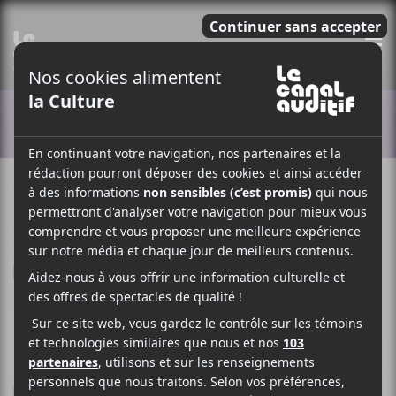
E
ACTUALITÉS
7 OCTOBRE 2021
MYRIAM BERCIER
PAR
/ FRANCOPHONE
/ POP
/ ROCK
F
T
P
A
W
A
C
I
R
E
T
T
B
T
A
O
E
G
O
R
E
K
R