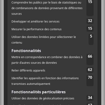
Un milliard d’années
:
1.
En haut
2.
Entre moi et nulle part
3.
Transparent
4.
La fissure
5.
De nous
6.
Donnes-toi une chance
7.
Prends-moi dans tes bras
8.
Un milliard d’années
9.
Chanson pour un astronaute