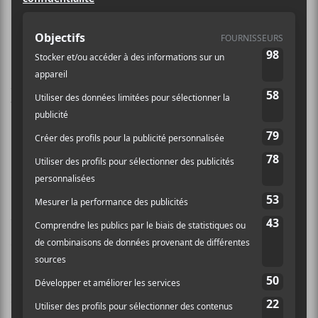
8 octobre
Vidjay Rangaya
fera paraître son
deuxième album en carrière,
Un
milliard d’années
, ce vendredi. Il fait
suite à
Le temps des perdus
paru en
2019.
Vidjay Rangaya
a fait paraître ces derniers temps les
chansons
Transparent
,
La Fissure
et
Un milliard
d’années
. L’auteur-compositeur propose un « rock aux
accents progressifs, posé sur des mélodies
enveloppantes et raffinées et des textes conscientisés »,