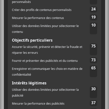
indique le communiqué de presse accompagnant la
nouvelle.
Vidjay Rangaya
(voix, guitare) a enregistré
Un
milliard d’années
avec Marcus Quirion (guitare,
voix), Julien Thibault (basse, voix, violoncelle) et
Simon Bilodeau (batterie, percussions). Il a été co-
réalisé en équipe.
Il offrira un spectacle-lancement le mardi 19 octobre
2021 au Verre Bouteille à 20h.