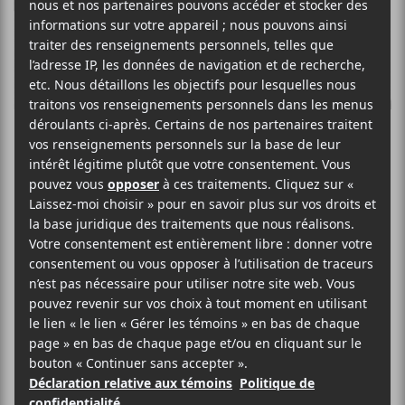
‘Un milliard
d’années’ : Un
deuxième album
de Vidjay
Rangaya
disponible dès le