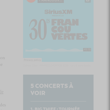
ion
se
Culture Cible
·
FRANCOUVERTES 2026 - Les 9 demi-finalistes analysés à chaud! | Culture Cible
5
CONCERTS À
le
VOIR
 des
BIG THIEF : TOURNÉE