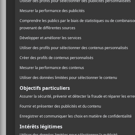
SOIR lan
program
une nouv
L’événement
SOIR
n’arrê
est née dans Hochelaga-Ma
d’assaut le 22 juin. L’éditi
Promenade Ontario le 31 
L’éditions 2018 compte s
Barbara’s Black Space
,Nay
Collection
,
Birds of Parad