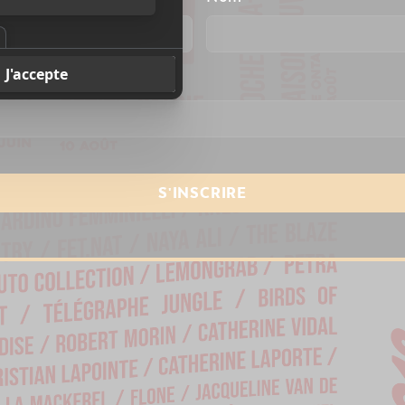
resse courriel
*