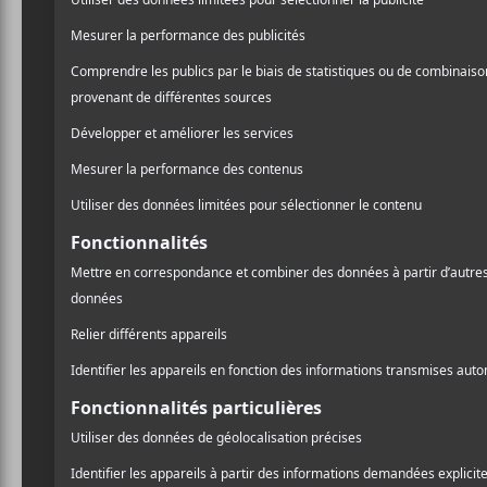
spectacles de nombreuses
Mackerel, FLONE, une aut
et Martine Frossard. Fina
Lapointe et l’artiste visu
partenariat avec TELUS a
Bon, on ne sait pas encore
A
l
Pr