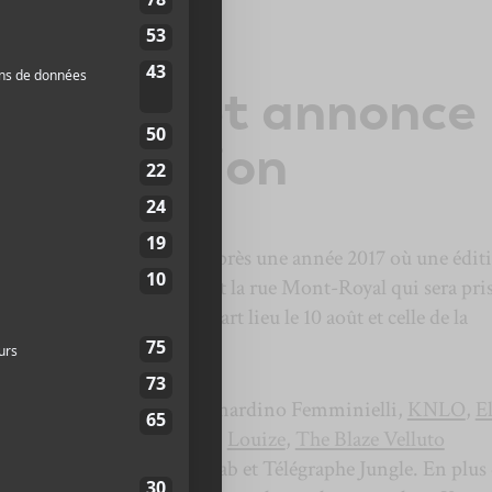
ce sa
mation et annonce
elle édition
te plus de se développer. Après une année 2017 où une édit
isonneuve, voici que c’est la rue Mont-Royal qui sera pri
on Beaubien aura pour sa part lieu le 10 août et celle de la
août.
ur des performances de Bernardino Femminielli,
KNLO
,
El
a Ali,
CO/NTRY
, Fet.Nat,
Louize
,
The Blaze Velluto
ise
, Petra Glynt, Lemongrab et Télégraphe Jungle. En plus