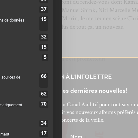
 compagnies d’art visuel seront du rendez-vous dont Kama
re compagnie de théâtre, Manuel Shink, Niti Marcelle M
lement, le cinéaste Robert Morin, le metteur en scène Chri
elle Catherine Laporte. En plus de tout ça, un nouveau
 été annoncé.
 qui joue où et quand, mais c’est prometteur!
INSCRIPTION À L’INFOLETTRE
Ne manquez pas les dernières nouvelles!
bonnez-vous à l’infolettre du Canal Auditif pour tout savoir 
’actualité musicale, découvrir vos nouveaux albums préférés 
revivre les concerts de la veille.
énom
Nom