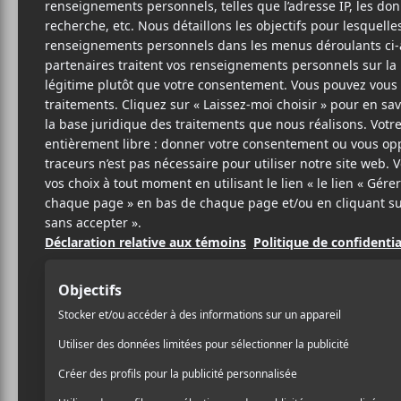
2 MAI 2018
LOUIS-PHILIPPE
PAR
LABRÈCHE
PARTAGER
F
T
P
A
W
A
C
I
R
E
T
T
B
T
A
O
E
G
O
R
E
K
R