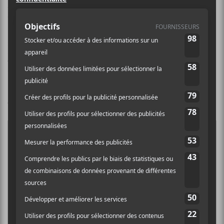
janvier aura lieu la première édition de
Slush
. Les
concerts se dérouleront au Club Soda et aux
Foufounes Électriques. Dans la programmation, on
retrouve notamment
Prieur & Landry
,
Milanku
,
Birmani
,
Valery Vaughn
,
Cleophuzz
,
Appalaches
et
quelques autres.
Pour plus d’informations