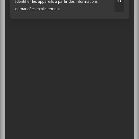
albums préférés et revivre les
concerts de la veille.
Prénom
Nom
Culture Cible
·
FRANCOUVERTES 2026 - Les 9 demi-finalistes analysés à chaud! | Culture Cible
Adresse courriel
*
5
CONCERTS À VOIR
DANIEL CAESAR : TOURNÉE SONS OF
SPERGY + 070 SHAKE