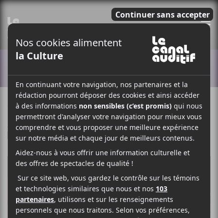
E
ACTUALITÉS
8 NOVEMBRE 2019
LOUIS-PHILIPPE LABRÈCHE
PAR
/ ROCK
F
T
P
A
W
A
C
I
R
E
T
T
B
T
A
O
E
G
O
R
E
K
R